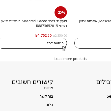
-25%
שעון יד לגבר מזראטי Maserati, אחריות יבואן
שעון יד לגבר מזראטי Maserati, אחריות יבואן
רשמי R8873652015
₪
1,762.50
₪
2,350.00
הוספה לסל
Load more products
בילים
קישורים חשובים
אודות
Se
צור קשר
בלוג