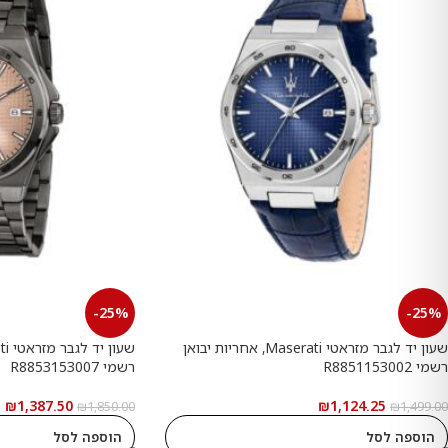
-25%
-25%
שעון יד לגבר מזראטי Maserati, אחריות יבואן
רשמי R8851153002
רשמי R8853153007
₪
1,387.50
₪
1,124.25
₪
1,850.00
₪
1,499.00
הוספה לסל
הוספה לסל