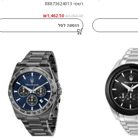
רשמי R8873624013
₪
1,462.50
₪
1,950.00
הוספה לסל