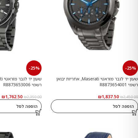
-25%
-25%
שעון יד לגבר מזראטי Maserati, אחריות יבואן
רשמי R8873654001
רשמי R8873653006
₪
1,762.50
₪
1,837.50
₪
2,350.00
₪
2,450.00
הוספה לסל
הוספה לסל