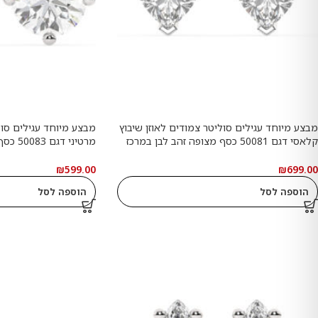
מבצע מיוחד עגילים סוליטר צמודים לאוזן שיבוץ
מבצע מיוחד עגילים סול
קלאסי דגם 50081 כסף מצופה זהב לבן במרכז
מרטיני 
אבן מעבדה מוסונייט במשקל של 1 קראט
בחיתוך לב עם תעודה גמולוגית בינלאומית GRA
₪
599.00
₪
699.00
משקל כולל 2 קראט
קראט
הוספה לסל
הוספה לסל