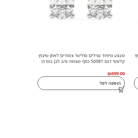
ץ
מבצע מיוחד עגילים סוליטר צמודים לאוזן שיבוץ
קלאסי דגם 50081 כסף מצופה זהב לבן במרכז
אבן מעבדה מוסונייט במשקל של 1.25 קראט
בחיתוך טיפה עם תעודה גמולוגית בינלאומית
₪
699.00
GRA משקל כולל 2.50 קראט
הוספה לסל