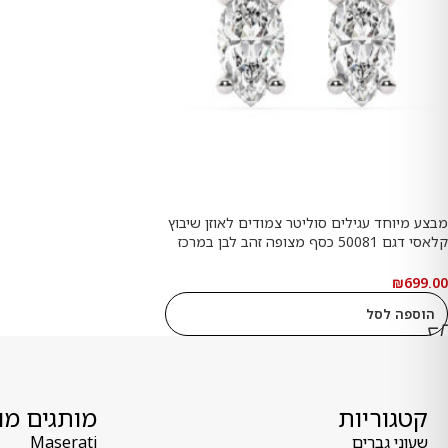
מבצע מיוחד עגילים סוליטר צמודים לאוזן שיבוץ
קלאסי דגם 50081 כסף מצופה זהב לבן במרכז
אבן מעבדה מוסונייט במשקל של 1 קראט
בחיתוך מרקיזה עם תעודה גמולוגית בינלאומית
₪
699.00
GRA משקל כולל 2 קראט
הוספה לסל
קטגוריות
מותגים מו
שעוני גברים
Maserati