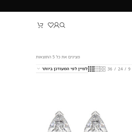
מציגים את כל ⁦5⁩ התוצאות
36
24
9