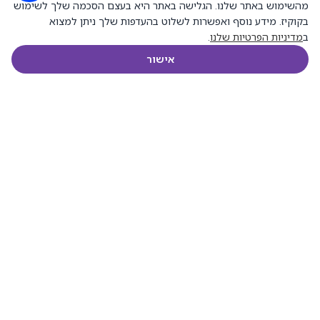
מהשימוש באתר שלנו. הגלישה באתר היא בעצם הסכמה שלך לשימוש
בלוג
בקוקיז. מידע נוסף ואפשרות לשלוט בהעדפות שלך ניתן למצוא
תקנון אתר
ב
מדיניות הפרטיות שלנו
.
מדיניות פרטיות
אישור
חנות
מסננים
רשימת משאלות
עגלת הקניות
חשבון שלי
הצהרת נגישות
050-212-0712
info@marom-time.co.il
זבוטינסקי 1 בניין דימול רמת גן