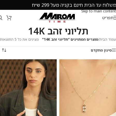
משלוח עד הבית חינם בקניה מעל 299 ש״ח
Skip to navigation
Skip to main content
תפריט
תליוני זהב 14K
עמוד הבית
/
מוצרים המתויגים “תליוני זהב 14K”
מציגים את כל ⁦5⁩ התוצאות
סינון מתקדם