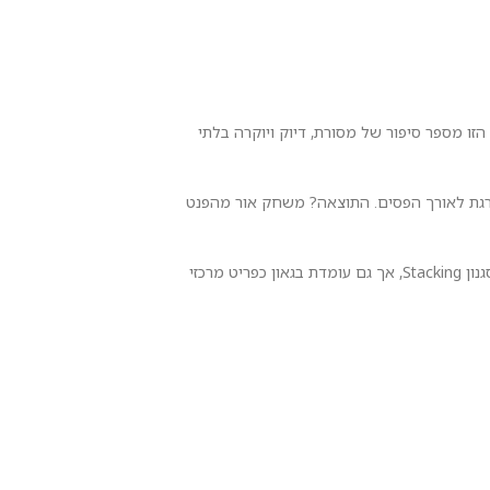
ת העולמית. כל פרט בטבעת הזו מספר סיפור של מסורת, דיוק ויוקרה בלתי
דורגת לאורך הפסים. התוצאה? משחק אור מהפנט
הגימור המוקפד והברק העשיר של הזהב יוצרים מראה יוקרתי במיוחד, אך נעים ונוח לעטייה יומיומית. הטבעת משתלבת להפליא עם תכשיטים נוספים בסגנון Stacking, אך גם עומדת בגאון כפריט מרכזי