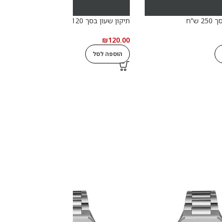
 ש"ח
תיקון שעון בסך 120 ש"ח
₪
120.00
הוספה לסל
d
0