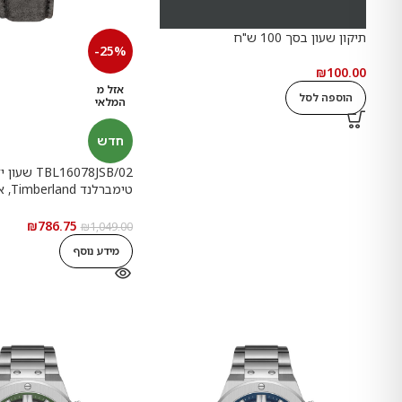
תיקון שעון בסך 100 ש"ח
-25%
₪
100.00
אזל מ
הוספה לסל
המלאי
חדש
TBL16078JSB/02
טימבר
רשמי
₪
786.75
₪
1,049.00
מידע נוסף