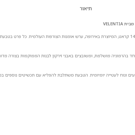
תיאור
הכירו את אחת הטבעות המרהיבות בקולקציה – יצירת אומנות מזהב אמיתי 14 קראט, המיוצרת באירופה, ערש אומנות הצורפו
 יחד בהרמוניה מושלמת, ומשובצים באבני זירקון לבנות הממוקמות בצורה מ