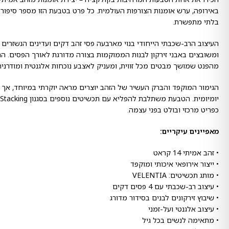
באירופה, ערש אומנות הצורפות העולמית. כל פרט בטבעת הזו מספר סיפור ש
בלתי מתפשרת.
העיצוב הרב-שכבתי הייחודי בנוי מארבעה פסי זהב דקים ועדינים הנשזרים
ומשובצים באבני זירקון לבנות הממוקמות בצורה מדורגת לאורך הפסים. 
מהפנט שמושך מבטים מכל זווית, ומעניק לאצבע נוכחות אלגנטית ומודרני
הגימור המוקפד והברק העשיר של הזהב יוצרים מראה יוקרתי במיוחד, אך נ
כפריט מרכזי ובולט בפני עצמה.
מאפיינים עיקריים:
• זהב אמיתי 14 קראט
• ייצור אירופאי איכותי ומוקפד
• מותג תכשיטים: VELENTIA
• עיצוב רב-שכבתי עם 4 פסים דקים
• שיבוץ זירקונים לבנים בסידור מדורג
• עיצוב אלגנטי ועל-זמני
• מתאימה לנשים בכל גיל