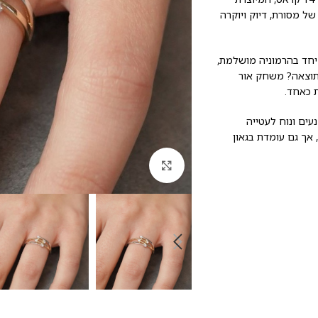
ל מסורת, דיוק ויוקרה
 יחד בהרמוניה מושלמת,
התוצאה? משחק אור
ת כאחד.
עים ונוח לעטייה
יומיומית. הטבעת משתלבת להפליא עם תכשיטים נוספים בסגנון Stacking, אך גם עומדת בגאון
לחץ להגדלה