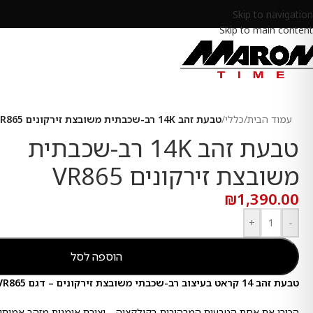
Skip to navigation
Skip to main content
עמוד הבית
/
כללי
/
טבעת זהב 14K רב-שכבתית משובצת זירקונים VR865
טבעת זהב 14K רב-שכבתית
משובצת זירקונים VR865
₪
1,390.00
+
-
הוספה לסל
טבעת זהב 14 קראט בעיצוב רב-שכבתי משובצת זירקונים – דגם VR865 מבית VELENTIA