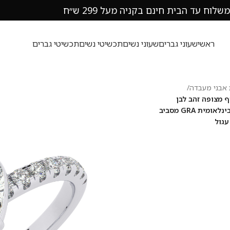
משלוח עד הבית חינם בקניה מעל 299 ש״ח
ראשי
שעוני גברים
שעוני נשים
תכשיטי נשים
תכשיטי גברים
אבני מעבדה
/
בעת אירוסין סוליטר ומוסונייט בצדדים דגם 50037 כסף מצופה זהב לבן
במרכז אבן מעבדה מוסונייט 1 קראט בחיתוך לב עם תעודה גמולוגית בינלאומית GRA מסביב