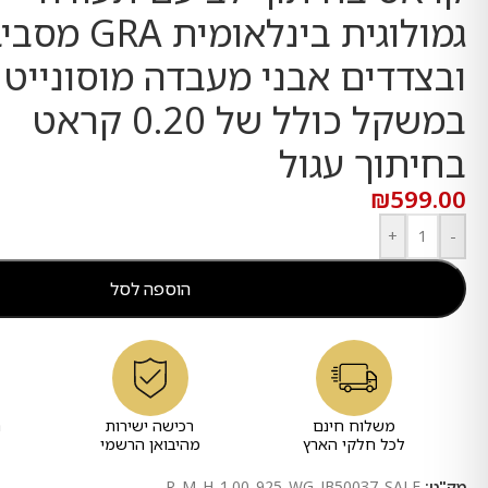
גמולוגית בינלאומית GRA מ
ובצדדים אבני מעבדה מוסונייט
במשקל כולל של 0.20 קראט
בחיתוך עגול
₪
599.00
+
-
הוספה לסל
משלוח חינם
רכישה ישירות
ר
לכל חלקי הארץ
מהיבואן הרשמי
מק"ט:
R-M-H-1.00-925-WG-JB50037-SALE