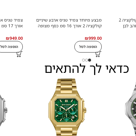
צמיד טניס ארבע שיניים קולקציה 2
מבצע מיוחד צמיד טניס ארבע שיניים
 זהב לבן
קולקציה 2 אורך 16 סמ כסף מצופה
אורך 
נייט במשקל
זהב צהוב משובץ אבני מעבדה מוסונייט
רוזגולד משוב
עם תעודה
במשקל כולל של 4.41 קראט עם
₪
949.00
₪
999.00
תעודה גמולוגית
תעודה גמולוג
הוספה לסל
הוספה לסל
כדאי לך להתאים