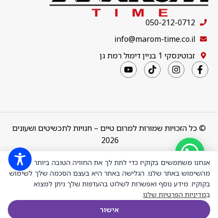
050-212-0712
info@marom-time.co.il
זבוטינסקי 1 בניין דימול רמת גן
© כל הזכויות שמורות למרום טיים – חנויות לתכשיטים ושעונים
2026
מבצע מיוחד
Design & Code by
thebuildup
אנחנו משתמשים בקוקיז כדי לתת לך את החוויה הטובה ביותר
טבעת חצי
איטרניטי שיבוץ
מהשימוש באתר שלנו. הגלישה באתר היא בעצם הסכמה שלך לשימוש
שיניים דגם
בקוקיז. מידע נוסף ואפשרות לשלוט בהעדפות שלך ניתן למצוא
50043 כסף
ב
מדיניות הפרטיות שלנו
.
מצופה זהב לבן
₪
599.00
+
-
משובצת אבני
הוספה לסל
אישור