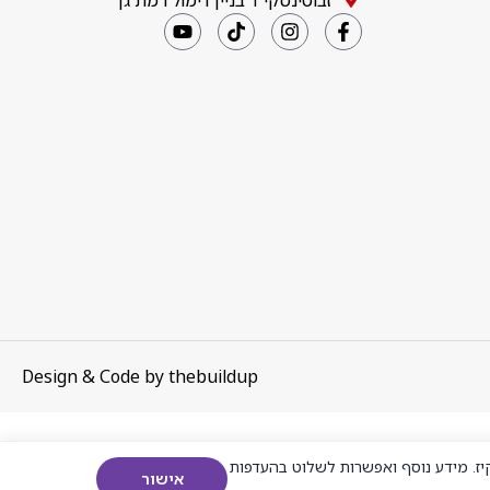
זבוטינסקי 1 בניין דימול רמת גן
Design & Code by
thebuildup
ז. מידע נוסף ואפשרות לשלוט בהעדפות
אישור