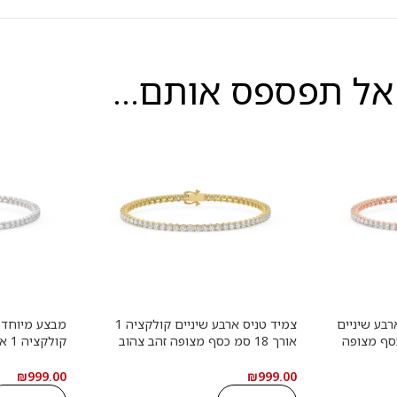
אל תפספס אותם...
רבע שיניים
צמיד טניס ארבע שיניים קולקציה 1
מבצע מיוחד צ
ורך 18 סמ כסף מצופה
אורך 18 סמ כסף מצופה זהב צהוב
אבני מעבדה
משובץ אבני מעבדה מוסונייט במשקל
זהב לבן משוב
מוסונייט במשקל כולל של 3.84 קראט
כולל של 3.84 קראט עם תעודה
₪
999.00
₪
999.00
גמולוגית
תעודה גמולוג