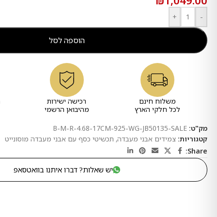
₪
1,049.00
+
-
הוספה לסל
משלוח חינם
רכישה ישירות
ר
לכל חלקי הארץ
מהיבואן הרשמי
מק"ט:
B-M-R-4.68-17CM-925-WG-JB50135-SALE
קטגוריות:
צמידים אבני מעבדה
,
תכשיטי כסף עם אבני מעבדה מוסונייט
Share:
יש שאלות? דברו איתנו בוואטסאפ