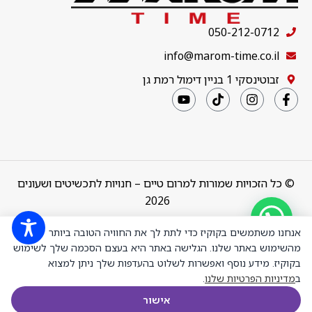
050-212-0712
info@marom-time.co.il
זבוטינסקי 1 בניין דימול רמת גן
© כל הזכויות שמורות למרום טיים – חנויות לתכשיטים ושעונים
2026
צמיד טניס
ארבע שיניים
Design & Code by
thebuildup
אנחנו משתמשים בקוקיז כדי לתת לך את החוויה הטובה ביותר
קולקציה 5
מהשימוש באתר שלנו. הגלישה באתר היא בעצם הסכמה שלך לשימוש
אורך 16 סמ
בקוקיז. מידע נוסף ואפשרות לשלוט בהעדפות שלך ניתן למצוא
כסף מצופה
ב
מדיניות הפרטיות שלנו
.
זהב צהוב
משובץ אבני
₪
1,499.00
+
-
הוספה לס
אישור
מעבדה