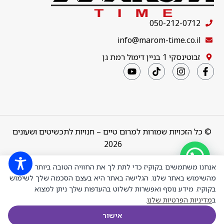
050-212-0712
info@marom-time.co.il
זבוטינסקי 1 בניין דימול רמת גן
© כל הזכויות שמורות למרום טיים – חנויות לתכשיטים ושעונים
2026
צמיד טניס
ארבע שיניים
Design & Code by
thebuildup
אנחנו משתמשים בקוקיז כדי לתת לך את החוויה הטובה ביותר
קולקציה 5
אורך 16 סמ
מהשימוש באתר שלנו. הגלישה באתר היא בעצם הסכמה שלך לשימוש
כסף מצופה
בקוקיז. מידע נוסף ואפשרות לשלוט בהעדפות שלך ניתן למצוא
זהב אדום
ב
מדיניות הפרטיות שלנו
.
רוזגולד
₪
1,499.00
+
-
משובץ אבני
הוספה לס
אישור