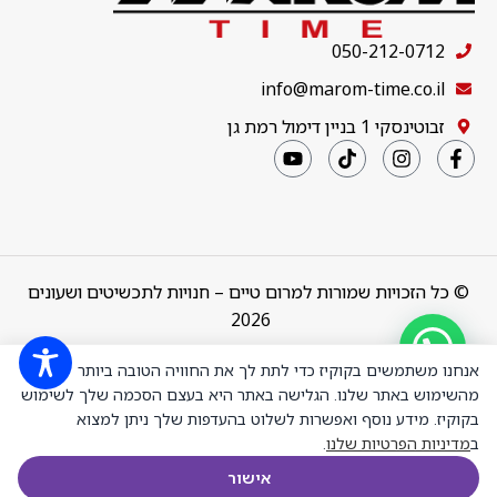
050-212-0712
info@marom-time.co.il
זבוטינסקי 1 בניין דימול רמת גן
© כל הזכויות שמורות למרום טיים – חנויות לתכשיטים ושעונים
2026
צמיד טניס
ארבע שיניים
Design & Code by
thebuildup
אנחנו משתמשים בקוקיז כדי לתת לך את החוויה הטובה ביותר
קולקציה 5
אורך 17 סמ
מהשימוש באתר שלנו. הגלישה באתר היא בעצם הסכמה שלך לשימוש
כסף מצופה
בקוקיז. מידע נוסף ואפשרות לשלוט בהעדפות שלך ניתן למצוא
זהב אדום
ב
מדיניות הפרטיות שלנו
.
רוזגולד
₪
1,549.00
+
-
משובץ אבני
הוספה לס
אישור