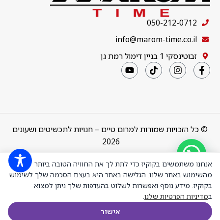
050-212-0712
info@marom-time.co.il
זבוטינסקי 1 בניין דימול רמת גן
© כל הזכויות שמורות למרום טיים – חנויות לתכשיטים ושעונים
2026
שרשרת טניס
Design & Code by
thebuildup
אנחנו משתמשים בקוקיז כדי לתת לך את החוויה הטובה ביותר
3 שיניים דגם
50147 אורך
מהשימוש באתר שלנו. הגלישה באתר היא בעצם הסכמה שלך לשימוש
40 סמ כסף
בקוקיז. מידע נוסף ואפשרות לשלוט בהעדפות שלך ניתן למצוא
מצופה זהב
ב
מדיניות הפרטיות שלנו
.
לבן משובצת
₪
2,299.00
+
-
אבני מעבדה
הוספה לס
אישור