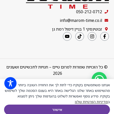
050-212-0712
info@marom-time.co.il
זבוטינסקי 1 בניין דימול רמת גן
© כל הזכויות שמורות למרום טיים – חנויות לתכשיטים ושעונים
2026
שרשרת טניס
3 שיניים
מדורג דגם
Design & Code by
thebuildup
אנחנו משתמשים בקוקיז כדי לתת לך את החוויה הטובה ביותר
50153 אורך
מהשימוש באתר שלנו. הגלישה באתר היא בעצם הסכמה שלך לשימוש
40 סמ כסף
בקוקיז. מידע נוסף ואפשרות לשלוט בהעדפות שלך ניתן למצוא
מצופה זהב
ב
מדיניות הפרטיות שלנו
.
לבן משובצת
אבני מעבדה
₪
2,399.00
+
-
הוספה לס
אישור
מוסונייט