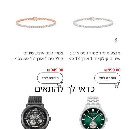
מבצע מיוחד צמיד טניס ארבע
צמיד טניס ארבע שיניים
צמיד
שיניים קולקציה 1 אורך 18 סמ
קולקציה 1 אורך 17 סמ כסף
כסף מצופה זהב לבן משובץ
מצופה זהב אדום רוזגולד משובץ
מצו
אבני מעבדה מוסונייט במשקל
אבני מעבדה מוסונייט במשקל
מעב
.00
₪
949.00
₪
999.00
כולל של 3.84 סמ קראט עם
כולל של 3.66 קראט עם תעודה
הוספה לסל
הוספה לסל
ה
תעודה גמולוגית
גמולוגית
גמול
כדאי לך להתאים