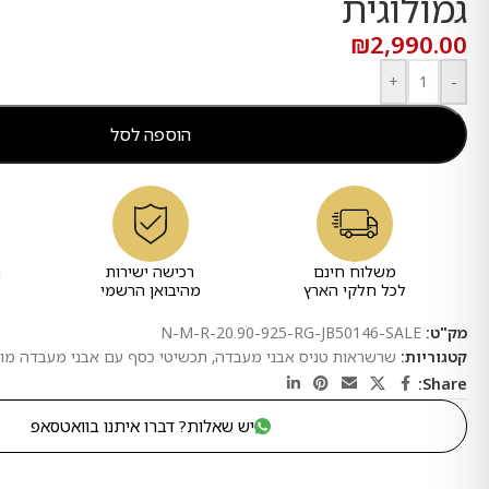
גמולוגית
₪
2,990.00
+
-
הוספה לסל
משלוח חינם
רכישה ישירות
ר
לכל חלקי הארץ
מהיבואן הרשמי
מק"ט:
N-M-R-20.90-925-RG-JB50146-SALE
קטגוריות:
שרשראות טניס אבני מעבדה
,
תכשיטי כסף עם אבני מעבדה מוס
Share:
יש שאלות? דברו איתנו בוואטסאפ