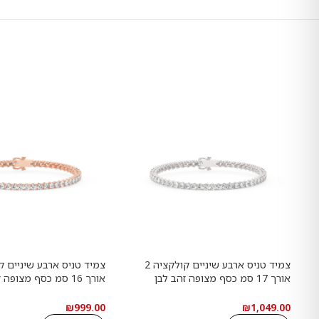
צמיד טניס ארבע שיניים קולקציה 2
אורך 17 סמ כסף מצופה זהב לבן
אורך 16 סמ כסף מצופ
משובץ אבני מעבדה מוסונייט במשקל
רוזגולד משובץ אבני מעבד
כולל של 4.68 קראט עם תעודה
במשקל כו
₪
999.00
₪
1,049.00
גמולוגית
תעודה גמולוגית