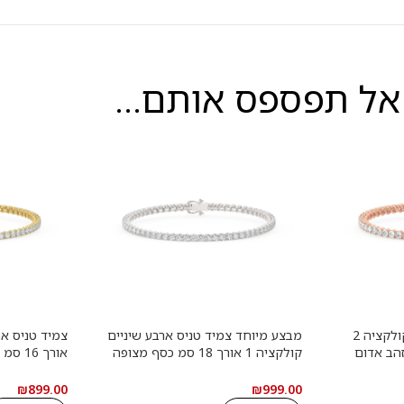
אל תפספס אותם...
צמיד טניס ארבע שיניים קולקציה 2
מבצע מיוחד צמיד טניס ארבע שיניים
ה זהב אדום
קולקציה 1 אורך 18 סמ כסף מצופה
אורך 6
ה מוסונייט
זהב לבן משובץ אבני מעבדה מוסונייט
משובץ אבני 
לל של 4.41 קראט עם
במשקל כולל של 3.84 סמ קראט עם
₪
899.00
₪
999.00
תעודה גמולוגית
גמולוגית