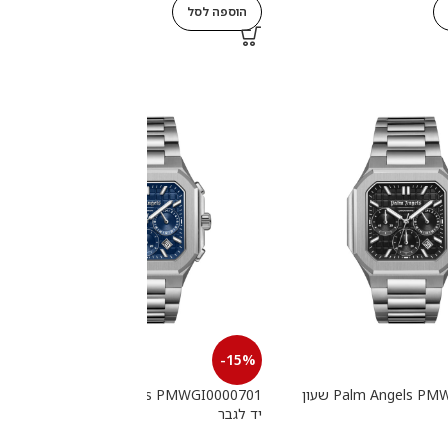
הוספה לסל
-15%
Palm Angels PMWGI0000702 שעון
Palm Angels PMWGI0000701 שעון
יד לגבר
י