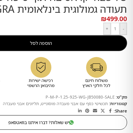
תעודה גמולוגית בינלאומית GRA
₪
499.00
+
-
הוספה לסל
משלוח חינם
רכישה ישירות
ר
לכל חלקי הארץ
מהיבואן הרשמי
מק"ט:
P-M-P-1.25-925-WG-JB50080-SALE
קטגוריות:
תכשיטי כסף עם אבני מעבדה מוסונייט
,
תליונים אבני מעבדה
Share:
יש שאלות? דברו איתנו בוואטסאפ