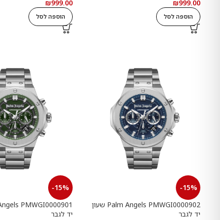
במשקל כולל של 4.41 קראט עם
כולל של 3.84 קראט 
₪
999.00
₪
999.00
תעודה גמולוגית
גמולוגית
הוספה לסל
הוספה לסל
-15%
-15%
Palm Angels PMWGI0000902 שעון
יד לגבר
יד לגבר