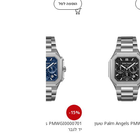
הוספה לסל
-15%
Palm Angels PMWGI0000702 שעון
Palm Angels PMWGI0000701 שעון
יד לגבר
י