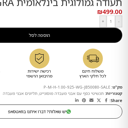
תעודה גמולוגית בינלאומית GRA
₪
499.00
+
-
הוספה לסל
משלוח חינם
רכישה ישירות
ר
לכל חלקי הארץ
מהיבואן הרשמי
מק"ט:
P-M-H-1.00-925-WG-JB50080-SALE
קטגוריות:
תכשיטי כסף עם אבני מעבדה מוסונייט
,
תליונים אבני מעבדה
Share:
יש שאלות? דברו איתנו בוואטסאפ