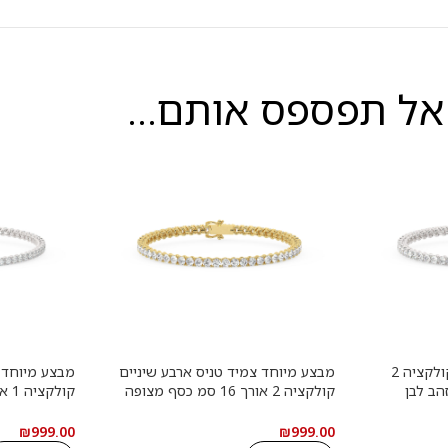
אל תפספס אותם...
צמיד טניס ארבע שיניים קולקציה 2
מבצע מיוחד צמיד טניס ארבע שיניים
מבצע מיוחד צ
 זהב לבן
קולקציה 2 אורך 16 סמ כסף מצופה
נייט במשקל
זהב צהוב משובץ אבני מעבדה מוסונייט
זהב לבן משוב
עם תעודה
במשקל כולל של 4.41 קראט עם
₪
999.00
₪
999.00
תעודה גמולוגית
תעודה גמולוג