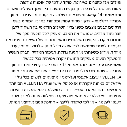
עגילים אלו מיוצרים באירופה, מוקד עולמי של אומנות צורפות
מסורתית, שם כל פרט נבחן בקפידה ומעובד ביד אמן. העגילים עשויים
זהב אמיתי 14 קראט
ומשובצים בשלושה זירקונים מרהיבים בחיתוך
אמרלד הקלאסי – זירקון שחור עמוק ומסתורי במרכז, המוקף בשני
זירקונים לבנים נוצצים משני צדיו. השילוב הדרמטי בין השחור ללבן
יוצר ניגוד מרהיב, שמושך את המבט ומעניק לכל הופעה נופך של
תחכום ויוקרה. הקווים האלגנטיים והעל-זמניים של העיצוב הופכים את
העגילים לפריט שמתאים לכל אישה ולכל סגנון – לבוש יומיומי, ערב
מיוחד, אירוע משפחתי או חגיגה גדולה. הגימור המדויק, הברק העשיר
והמשקל הנעים מעניקים תחושת יוקרה אמיתית בכל לבישה.
מאפיינים עיקריים:
• זהב אמיתי 14 קראט • שיבוץ זירקונים בחיתוך
אמרלד – שחור מרכזי ולבנים בצדדים • ייצור אירופאי איכותי • מותג:
VELENTIA • עיצוב אלגנטי ועל-זמני • מתאימים לנשים בכל גיל •
אידאליים כמתנה יוקרתית או כפינוק אישי עגילי VELENTIA הם יותר
מתכשיט – הם הצהרת סטייל. בחירה מושלמת למי שמעריכה איכות
אמיתית, יופי שלא יוצא מהאופנה ויוקרה שמלווה אותה לאורך שנים.
הענקי לעצמך – או למי שיקרה לליבך – חתיכת קסם אירופאי אמיתי.