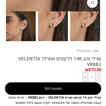
לחץ להגדלה
עמוד הבית
/
כללי
עגילי זהב 14K זירקונים אמרלד VELENTIA
VR882
₪
870.00
+
-
הוספה לסל
עגילי זהב 14 קראט מבית VELENTIA – דגם VR882
– יצירת מופת
קטנה שמדברת בשפה של אלגנטיות, יוקרה וטעם בלתי מתפשר.