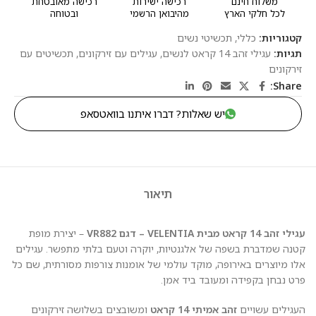
משלוח חינם
רכישה ישירות
רכישה מאובטחת
לכל חלקי הארץ
מהיבואן הרשמי
ובטוחה
קטגוריות:
כללי
,
תכשיטי נשים
תגיות:
עגילי זהב 14 קראט לנשים
,
עגילים עם זירקונים
,
תכשיטים עם
זירקונים
Share:
יש שאלות? דברו איתנו בוואטסאפ
תיאור
עגילי זהב 14 קראט מבית VELENTIA – דגם VR882
– יצירת מופת
קטנה שמדברת בשפה של אלגנטיות, יוקרה וטעם בלתי מתפשר. עגילים
אלו מיוצרים באירופה, מוקד עולמי של אומנות צורפות מסורתית, שם כל
פרט נבחן בקפידה ומעובד ביד אמן.
העגילים עשויים
זהב אמיתי 14 קראט
ומשובצים בשלושה זירקונים