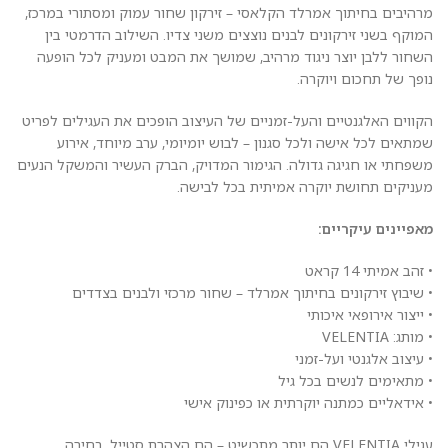
מרהיבים בחיתוך אמרלד הקלאסי – זירקון שחור עמוק ומסתורי במרכז,
המוקף בשני זירקונים לבנים נוצצים משני צדיו. השילוב הדרמטי בין
השחור ללבן יוצר ניגוד מרהיב, שמושך את המבט ומעניק לכל הופעה
נופך של תחכום ויוקרה.
הקווים האלגנטיים והעל-זמניים של העיצוב הופכים את העגילים לפריט
שמתאים לכל אישה ולכל סגנון – לבוש יומיומי, ערב מיוחד, אירוע
משפחתי או חגיגה גדולה. הגימור המדויק, הברק העשיר והמשקל הנעים
מעניקים תחושת יוקרה אמיתית בכל לבישה.
מאפיינים עיקריים:
• זהב אמיתי 14 קראט
• שיבוץ זירקונים בחיתוך אמרלד – שחור מרכזי ולבנים בצדדים
• ייצור אירופאי איכותי
• מותג: VELENTIA
• עיצוב אלגנטי ועל-זמני
• מתאימים לנשים בכל גיל
• אידאליים כמתנה יוקרתית או כפינוק אישי
עגילי VELENTIA הם יותר מתכשיט – הם הצהרת סטייל. בחירה