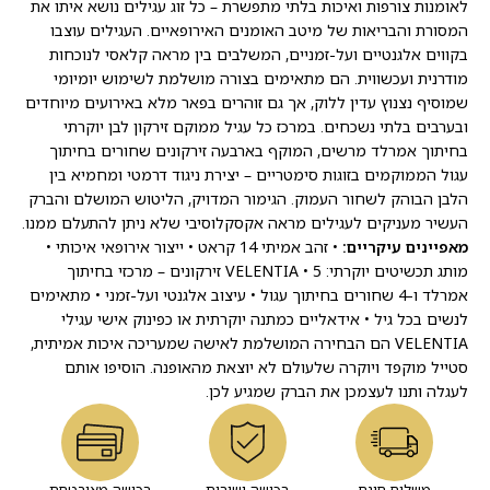
לאומנות צורפות ואיכות בלתי מתפשרת – כל זוג עגילים נושא איתו את
המסורת והבריאות של מיטב האומנים האירופאיים. העגילים עוצבו
בקווים אלגנטיים ועל-זמניים, המשלבים בין מראה קלאסי לנוכחות
מודרנית ועכשווית. הם מתאימים בצורה מושלמת לשימוש יומיומי
שמוסיף נצנוץ עדין ללוק, אך גם זוהרים בפאר מלא באירועים מיוחדים
ובערבים בלתי נשכחים. במרכז כל עגיל ממוקם זירקון לבן יוקרתי
בחיתוך אמרלד מרשים, המוקף בארבעה זירקונים שחורים בחיתוך
עגול הממוקמים בזוגות סימטריים – יצירת ניגוד דרמטי ומחמיא בין
הלבן הבוהק לשחור העמוק. הגימור המדויק, הליטוש המושלם והברק
העשיר מעניקים לעגילים מראה אקסקלוסיבי שלא ניתן להתעלם ממנו.
מאפיינים עיקריים:
• זהב אמיתי 14 קראט • ייצור אירופאי איכותי •
מותג תכשיטים יוקרתי: VELENTIA • 5 זירקונים – מרכזי בחיתוך
אמרלד ו-4 שחורים בחיתוך עגול • עיצוב אלגנטי ועל-זמני • מתאימים
לנשים בכל גיל • אידאליים כמתנה יוקרתית או כפינוק אישי עגילי
VELENTIA הם הבחירה המושלמת לאישה שמעריכה איכות אמיתית,
סטייל מוקפד ויוקרה שלעולם לא יוצאת מהאופנה. הוסיפו אותם
לעגלה ותנו לעצמכן את הברק שמגיע לכן.
משלוח חינם
רכישה ישירות
רכישה מאובטחת