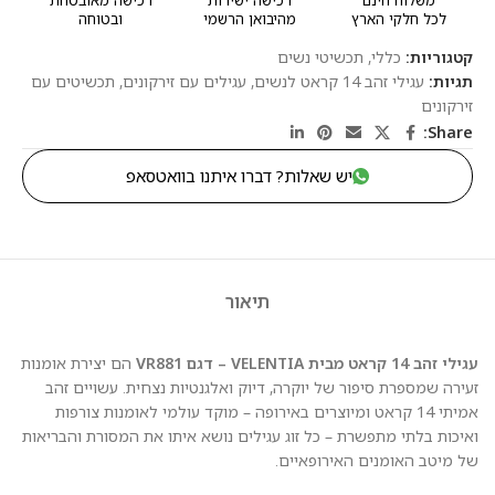
לכל חלקי הארץ
מהיבואן הרשמי
ובטוחה
קטגוריות:
כללי
,
תכשיטי נשים
תגיות:
עגילי זהב 14 קראט לנשים
,
עגילים עם זירקונים
,
תכשיטים עם
זירקונים
Share:
יש שאלות? דברו איתנו בוואטסאפ
תיאור
עגילי זהב 14 קראט מבית VELENTIA – דגם VR881
הם יצירת אומנות
זעירה שמספרת סיפור של יוקרה, דיוק ואלגנטיות נצחית. עשויים זהב
אמיתי 14 קראט ומיוצרים באירופה – מוקד עולמי לאומנות צורפות
ואיכות בלתי מתפשרת – כל זוג עגילים נושא איתו את המסורת והבריאות
של מיטב האומנים האירופאיים.