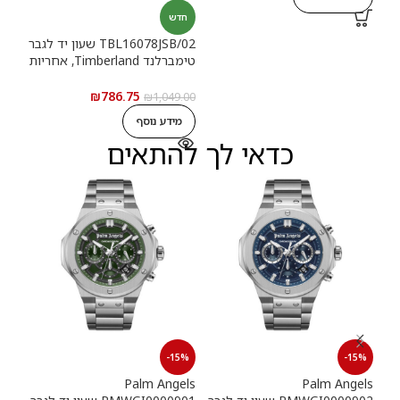
חדש
רשמ
TBL16078JSB/02 שעון יד לגבר
טימברלנד Timberland, אחריות
0.00
יבואן רשמי
ה
₪
786.75
₪
1,049.00
מידע נוסף
כדאי לך להתאים
15%
-15%
-15%
els
Palm Angels
Palm Angels