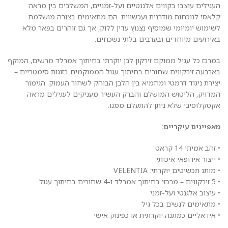
העגילים עוצבו בקווים אלגנטיים ועל-זמניים, המשלבים בין מראה
קלאסי לנוכחות מודרנית ועכשווית. הם מתאימים בצורה מושלמת
לשימוש יומיומי שמוסיף נצנוץ עדין ללוק, אך גם זוהרים בפאר מלא
באירועים מיוחדים ובערבים בלתי נשכחים.
במרכז כל עגיל ממוקם זירקון לבן יוקרתי בחיתוך אמרלד מרשים, המוקף
בארבעה זירקונים שחורים בחיתוך עגול הממוקמים בזוגות סימטריים –
יצירת ניגוד דרמטי ומחמיא בין הלבן הבוהק לשחור העמוק. הגימור
המדויק, הליטוש המושלם והברק העשיר מעניקים לעגילים מראה
אקסקלוסיבי שלא ניתן להתעלם ממנו.
מאפיינים עיקריים:
• זהב אמיתי 14 קראט
• ייצור אירופאי איכותי
• מותג תכשיטים יוקרתי: VELENTIA
• 5 זירקונים – מרכזי בחיתוך אמרלד ו-4 שחורים בחיתוך עגול
• עיצוב אלגנטי ועל-זמני
• מתאימים לנשים בכל גיל
• אידאליים כמתנה יוקרתית או כפינוק אישי