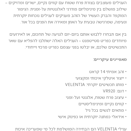
העגילים מעוצבים בצורת פרח שטוח עם קווים נקיים, ישרים ומדויקים –
שילוב מושלם בין מינימליזם מודרני לאלגנטיות על-זמנית. הגימור
המוקפד והברק העשיר של הזהב מעניקים לעגילים נוכחות יוקרתית
ונעימה, שמרגישה טבעית על האוזן ומאירה את הפנים בכל אור.
בין אם תבחרו ללבוש אותם ביום-יום לנגיעה של תחכום, או לאירועים
מיוחדים כפריט סטייטמנט – העגילים האלה ישתלבו להפליא עם שאר
התכשיטים שלכם, או יבלטו בפני עצמם כפריט מרכזי וייחודי.
מאפיינים עיקריים:
• זהב אמיתי 14 קראט
• ייצור איטלקי איכותי ומקצועי
• מותג תכשיטים יוקרתי: VELENTIA
• דגם: VR920
• עיצוב פרח שטוח, אלגנטי ועל-זמני
• קווים נקיים ומינימליסטיים
• מתאים לנשים בכל גיל
• אידאלי כמתנה יוקרתית או כפינוק אישי
עגילי VELENTIA הם הבחירה המושלמת לכל מי שמעריכה איכות