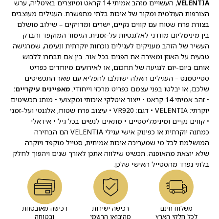
VELENTIA
, העשויים מזהב אמיתי 14 קראט ומיוצרים באיטליה, ערש
הצורפות העולמית ומקור של איכות בלתי מתפשרת. העגילים מעוצבים
בצורת פרח שטוח עם קווים נקיים, ישרים ומדויקים – שילוב מושלם
בין מינימליזם מודרני לאלגנטיות על-זמנית. הגימור המוקפד והברק
העשיר של הזהב מעניקים לעגילים נוכחות יוקרתית ונעימה, שמרגישה
טבעית על האוזן ומאירה את הפנים בכל אור. בין אם תבחרו ללבוש
אותם ביום-יום לנגיעה של תחכום, או לאירועים מיוחדים כפריט
סטייטמנט – העגילים האלה ישתלבו להפליא עם שאר התכשיטים
שלכם, או יבלטו בפני עצמם כפריט מרכזי וייחודי.
מאפיינים עיקריים:
• זהב אמיתי 14 קראט • ייצור איטלקי איכותי ומקצועי • מותג תכשיטים
יוקרתי: VELENTIA • דגם: VR920 • עיצוב פרח שטוח, אלגנטי ועל-זמני
• קווים נקיים ומינימליסטיים • מתאים לנשים בכל גיל • אידאלי
כמתנה יוקרתית או כפינוק אישי עגילי VELENTIA הם הבחירה
המושלמת לכל מי שמעריכה איכות אמיתית, סטייל מוקפד ויוקרה
שלא יוצאת מהאופנה. תכשיט שילווה אתכן לאורך שנים ויהפוך לחלק
בלתי נפרד מהסטייל האישי שלכן.
משלוח חינם
רכישה ישירות
רכישה מאובטחת
לכל חלקי הארץ
מהיבואן הרשמי
ובטוחה