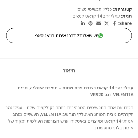
קטגוריות:
כללי
,
תכשיטי נשים
תגית:
עגילי זהב 14 קראט לנשים
Share:
יש שאלות? דברו איתנו בוואטסאפ
תיאור
עגילי זהב 14 קראט בצורת פרח שטוח – תוצרת איטליה, מבית
VELENTIA דגם VR920
הכירו את אחד התכשיטים המרהיבים ביותר בקולקציה שלנו – עגילי זהב
יוקרתיים מבית המותג האיטלקי הנחשב
VELENTIA
, העשויים מזהב
אמיתי 14 קראט ומיוצרים באיטליה, ערש הצורפות העולמית ומקור של
איכות בלתי מתפשרת.