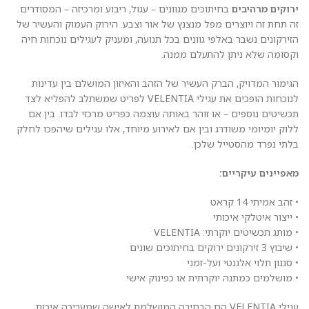
ירוקים מרהיבים
בחיתוכים מגוונים – עגול, ריבוע ומרכיזה – המסודרים
זה תחת זה ויוצרים מפל מנצנץ של אור וצבע. הירוק העמוק והעשיר של
הזירקונים נשבר באלפי גוונים בכל תנועה, ומעניק לעגילים נוכחות חיה
וקסומה שלא ניתן להתעלם ממנה.
הגימור המדויק, הברק העשיר של הזהב והאיזון המושלם בין עדינות
לנוכחות הופכים את עגילי VELENTIA לפריט שמשתלב להפליא לצד
תכשיטים נוספים – או זוהר באותה עוצמה כפריט מרכזי לבדו. בין אם
ללוק יומיומי משודרג ובין אם לאירוע מיוחד, אלו עגילים שיהפכו לחלק
בלתי נפרד מהסטייל שלכן.
מאפיינים עיקריים:
• זהב אמיתי 14 קראט
• ייצור איטלקי איכותי
• מותג תכשיטים יוקרתי: VELENTIA
• שיבוץ 3 זירקונים ירוקים בחיתוכים שונים
• סגנון תלוי אלגנטי ועל-זמני
• מושלמים כמתנה יוקרתית או כפינוק אישי
עגילי VELENTIA הם הבחירה המושלמת לאישה שמעריכה איכות