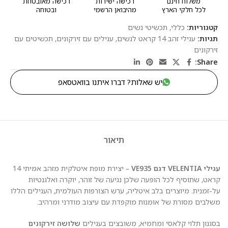
משלוח חינם
רכישה ישירות
רכישה מאובטחת
לכל חלקי הארץ
מהיבואן הרשמי
ובטוחה
קטגוריות:
כללי
,
תכשיטי נשים
תגיות:
עגילי זהב 14 קראט לנשים
,
עגילים עם זירקונים
,
תכשיטים עם
זירקונים
Share:
יש שאלות? דברו איתנו בוואטסאפ
תיאור
עגילי VELENTIA דגם VE935
– יצירת מופת איטלקית מזהב אמיתי 14
קראט, שתוסיף לכל הופעה שלכן נגיעה של זוהר, יוקרה ואלגנטיות
על-זמנית. מיוצרים בלב איטליה, ערש הצורפות העולמית, העגילים הללו
משלבים מסורת של אומנות מוקפדת עם עיצוב מודרני ומרהיב.
בסגנון תלוי קלאסי ומחמיא, משובצים בעגילים
שלושה זירקונים