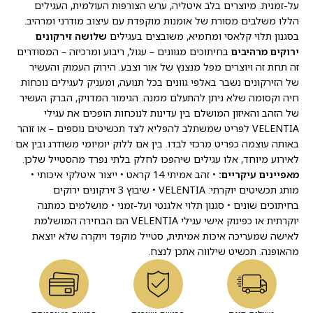
על-זמנית. מיוצרים בלב איטליה, ערש הצורפות העולמית, העגילים
הללו משלבים מסורת של אומנות מוקפדת עם עיצוב מודרני ומרהיב.
בסגנון תלוי קלאסי ומחמיא, משובצים בעגילים
שלושה זירקונים
ירוקים מרהיבים
בחיתוכים מגוונים – עגול, ריבוע ומרכיזה – המסודרים
זה תחת זה ויוצרים מפל מנצנץ של אור וצבע. הירוק העמוק והעשיר
של הזירקונים נשבר באלפי גוונים בכל תנועה, ומעניק לעגילים נוכחות
חיה וקסומה שלא ניתן להתעלם ממנה. הגימור המדויק, הברק העשיר
של הזהב והאיזון המושלם בין עדינות לנוכחות הופכים את עגילי
VELENTIA לפריט שמשתלב להפליא לצד תכשיטים נוספים – או זוהר
באותה עוצמה כפריט מרכזי לבדו. בין אם ללוק יומיומי משודרג ובין אם
לאירוע מיוחד, אלו עגילים שיהפכו לחלק בלתי נפרד מהסטייל שלכן.
מאפיינים עיקריים:
• זהב אמיתי 14 קראט • ייצור איטלקי איכותי •
מותג תכשיטים יוקרתי: VELENTIA • שיבוץ 3 זירקונים ירוקים
בחיתוכים שונים • סגנון תלוי אלגנטי ועל-זמני • מושלמים כמתנה
יוקרתית או כפינוק אישי עגילי VELENTIA הם הבחירה המושלמת
לאישה שמעריכה איכות אמיתית, סטייל מוקפד ויוקרה שלא יוצאת
מהאופנה. תכשיט שילווה אתכן לנצח.