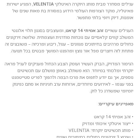
עגילים מסחרר מבית מותג היוקרה האיטלקי
VELENTIA
, המגיע ישירות
מאיטליה, מוקד הצורפות העולמי הידוע במסורת בת מאות שנים של
אומנות, דיוק ויופי בלתי מתפשר.
העגילים עשויים
זהב אמיתי 14 קראט
, ומעוצבים בסגנון תלוי אלגנטי
המשלב קווים קלאסיים עם נוכחות מודרנית ועוצמתית. שלושה זירקונים
כחולים מרהיבים בחיתוכים מגוונים – עגול, ריבוע ומרכיזה – משובצים זה
מתחת לזה ויוצרים מפל אור נוצץ ומהפנט המושך מבטים בכל תנועה.
הגימור המדויק, הברק העשיר ועומק הצבע הכחול מעניקים לעגיל מראה
יוקרתי ומלכותי במיוחד. הוא משתלב באופן מושלם עם תכשיטים
נוספים, אך גם יודע לתפוס את מרכז הבמה ולהפוך לפריט סטייטמנט
בפני עצמו – לאירועים מיוחדים, ארוחות ערב חגיגיות או סתם כפינוק
יומיומי שמשדרג כל לוק.
מאפיינים עיקריים:
• זהב אמיתי 14 קראט
• ייצור איטלקי איכותי ומדויק
• מותג תכשיטים יוקרתי: VELENTIA
• שיבוץ 3 זירקונים כחולים בחיתוכים שונים