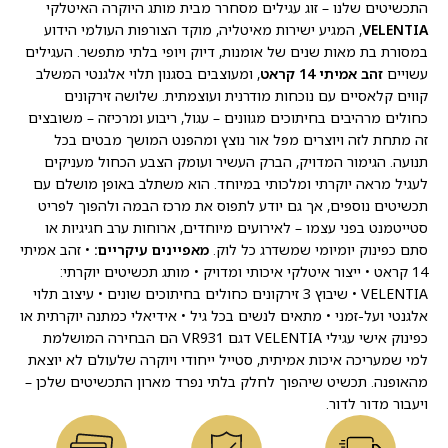
התכשיטים שלנו – זוג עגילים מסחרר מבית מותג היוקרה האיטלקי
VELENTIA
, המגיע ישירות מאיטליה, מוקד הצורפות העולמי הידוע
במסורת בת מאות שנים של אומנות, דיוק ויופי בלתי מתפשר. העגילים
עשויים
זהב אמיתי 14 קראט
, ומעוצבים בסגנון תלוי אלגנטי המשלב
קווים קלאסיים עם נוכחות מודרנית ועוצמתית. שלושה זירקונים
כחולים מרהיבים בחיתוכים מגוונים – עגול, ריבוע ומרכיזה – משובצים
זה מתחת לזה ויוצרים מפל אור נוצץ ומהפנט המושך מבטים בכל
תנועה. הגימור המדויק, הברק העשיר ועומק הצבע הכחול מעניקים
לעגיל מראה יוקרתי ומלכותי במיוחד. הוא משתלב באופן מושלם עם
תכשיטים נוספים, אך גם יודע לתפוס את מרכז הבמה ולהפוך לפריט
סטייטמנט בפני עצמו – לאירועים מיוחדים, ארוחות ערב חגיגיות או
סתם כפינוק יומיומי שמשדרג כל לוק.
מאפיינים עיקריים:
• זהב אמיתי
14 קראט • ייצור איטלקי איכותי ומדויק • מותג תכשיטים יוקרתי:
VELENTIA • שיבוץ 3 זירקונים כחולים בחיתוכים שונים • עיצוב תלוי
אלגנטי ועל-זמני • מתאים לנשים בכל גיל • אידיאלי כמתנה יוקרתית או
כפינוק אישי עגילי VELENTIA דגם VR931 הם הבחירה המושלמת
למי שמעריכה איכות אמיתית, סטייל ייחודי ויוקרה שלעולם לא יוצאת
מהאופנה. תכשיט שיהפוך לחלק בלתי נפרד מארון התכשיטים שלכן –
ויעבור מדור לדור.