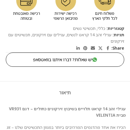
משלוח חינם
רכישה ישירות
רכישה מאובטחת
לכל חלקי הארץ
מהיבואן הרשמי
ובטוחה
קטגוריות:
כללי
,
תכשיטי נשים
תגיות:
עגילי זהב 14 קראט לנשים
,
עגילים עם זירקונים
,
תכשיטים עם
זירקונים
Share:
יש שאלות? דברו איתנו בוואטסאפ
תיאור
עגילי זהב 14 קראט תלויים בשיבוץ זירקונים כחולים – דגם VR931
מבית VELENTIA
הכירו את אחד מהדגמים המרהיבים ביותר במגוון התכשיטים שלנו – זוג