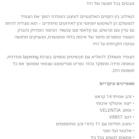
מבטים בכל תנועה של היד.
השילוב בין הקווים האלגנטיים לעיצוב המודרני הופך את הצמיד
למושלם הן לשימוש יומיומי והן לאירועים מיוחדים – הוא מצליח להיות
גם עדין וגם מרשים, גם קלאסי וגם עכשווי. הגימור המדויק והברק
העשיר מספרים סיפור של איכות בלתי מתפשרת, ומעניקים תחושה
נעימה ויוקרתית על היד.
הצמיד משתלב להפליא עם תכשיטים נוספים בערכת layering מודרנית,
ובאותה מידה מתפקד נהדר כפריט סטייטמנט עצמאי שמושך את כל
תשומת הלב.
מאפיינים עיקריים:
• זהב אמיתי 14 קראט
• ייצור איטלקי איכותי
• מותג: VELENTIA
• דגם: VR857
• עיצוב חוליות עם 11 כדורי זהב מחוספסים
• אלגנטי ועל-זמני
• מתאים לנשים בכל גיל