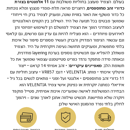
בעולם. הצמיד מעוצב בחוליות משולבות עם
11 אלמנטים בצורת
כדורי זהב מחוספסים
, היוצרים מראה תלת-ממדי מנצנץ ומלא נוכחות.
כל כדור משקף את האור בזווית שונה, ומעניק לצמיד ברק חי וייחודי
שמושך מבטים בכל תנועה של היד. השילוב בין הקווים האלגנטיים
לעיצוב המודרני הופך את הצמיד למושלם הן לשימוש יומיומי והן
לאירועים מיוחדים – הוא מצליח להיות גם עדין וגם מרשים, גם קלאסי
וגם עכשווי. הגימור המדויק והברק העשיר מספרים סיפור של איכות
בלתי מתפשרת, ומעניקים תחושה נעימה ויוקרתית על היד. הצמיד
משתלב להפליא עם תכשיטים נוספים בערכת layering מודרנית,
ובאותה מידה מתפקד נהדר כפריט סטייטמנט עצמאי שמושך את כל
תשומת הלב.
מאפיינים עיקריים:
• זהב אמיתי 14 קראט • ייצור
איטלקי איכותי • מותג: VELENTIA • דגם: VR857 • עיצוב חוליות עם
11 כדורי זהב מחוספסים • אלגנטי ועל-זמני • מתאים לנשים בכל גיל •
אידיאלי כמתנה יוקרתית או כפינוק אישי צמיד VELENTIA הוא
הבחירה המושלמת לאישה שמעריכה איכות אמיתית, סטייל מוקפד
ויוקרה שלא מתיישנת. תכשיט שילווה אתכן לאורך שנים – ויהפוך
לחלק בלתי נפרד מהסגנון האישי שלכן.
משלוח חינם
רכישה ישירות
רכישה מאובטחת