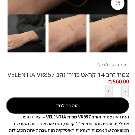
לחץ להגדלה
עמוד הבית
/
כללי
צמיד זהב 14 קראט כדורי זהב VELENTIA VR857
₪
560.00
+
-
הוספה לסל
הכירו את
צמיד הזהב VR857 מבית VELENTIA
– יצירת מופת
איטלקית עשויה זהב אמיתי 14 קראט, המביאה איתה את המורשת
המפוארת של אומנות הצורפות האיטלקית הנחשבת לאחת המובילות