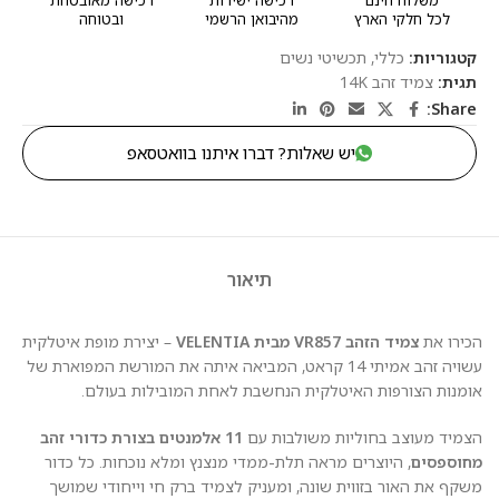
לכל חלקי הארץ
מהיבואן הרשמי
ובטוחה
קטגוריות:
כללי
,
תכשיטי נשים
תגית:
צמיד זהב 14K
Share:
יש שאלות? דברו איתנו בוואטסאפ
תיאור
הכירו את
צמיד הזהב VR857 מבית VELENTIA
– יצירת מופת איטלקית
עשויה זהב אמיתי 14 קראט, המביאה איתה את המורשת המפוארת של
אומנות הצורפות האיטלקית הנחשבת לאחת המובילות בעולם.
הצמיד מעוצב בחוליות משולבות עם
11 אלמנטים בצורת כדורי זהב
מחוספסים
, היוצרים מראה תלת-ממדי מנצנץ ומלא נוכחות. כל כדור
משקף את האור בזווית שונה, ומעניק לצמיד ברק חי וייחודי שמושך