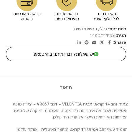
משלוח חינם
רכישה ישירות
רכישה מאובטחת
לכל חלקי הארץ
מהיבואן הרשמי
ובטוחה
קטגוריות:
כללי
,
תכשיטי נשים
תגית:
צמיד זהב 14K
Share:
יש שאלות? דברו איתנו בוואטסאפ
תיאור
צמיד זהב 14 קראט מבית VELENTIA – דגם VR857
– יצירת מופת
איטלקית שמביאה איתה את כל הקסם, האומנות והיוקרה של מיטב
הצורפות האירופית היישר אל פרק היד שלכן.
הצמיד עשוי
זהב אמיתי 14 קראט
ומיוצר באיטליה – מוקד עולמי