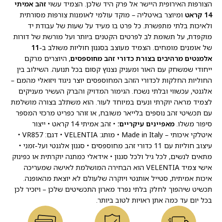
הצורפות האירופית היישר אל פרק היד שלכן. הצמיד עשוי
זהב אמיתי
14 קראט
ומיוצר באיטליה – מוקד עולמי לאומנות צורפות מסורתית
ולאיכות בלתי מתפשרת. כל פרט בו מעיד על שעות של עבודת יד
מוקפדת, על תשומת לב לפרטים הקטנים ביותר ועל מורשת של דורות
של אומנים מומחים. הצמיד מעוצב בסגנון חוליות משולב ב-
11
אלמנטים מרהיבים בצורת כדורי זהב מחוספסים
, היוצרים מרקם
ייחודי שמשחק עם האור ומעניק נצנוץ קסום בכל תנועה. השילוב בין
החוליות החלקות לכדורי הזהב המחוספסים יוצר ניגוד ויזואלי מהמם –
אלגנטי, עכשווי ובלתי נשכח. הגימור המדויק והברק העשיר מעניקים
לצמיד מראה יוקרתי ונעים במיוחד לעור. הוא משתלב בצורה מושלמת
עם תכשיטי זהב נוספים בלייאר משובח, או זוהר כפריט מרכזי המספר
סיפור משלו.
מאפיינים עיקריים:
• זהב אמיתי 14 קראט • ייצור
איטלקי איכותי – Made in Italy • מותג: VELENTIA • דגם: VR857 •
עיצוב חוליות עם 11 כדורי זהב מחוספסים • סגנון אלגנטי ועל-זמני •
מתאים לנשים, לכל גיל ולכל סגנון • אידאלי כמתנה יוקרתית או כפינוק
אישי צמיד VELENTIA הוא הבחירה המושלמת לאישה שמעריכה
איכות אמיתית, סטייל אותנטי ויוקרה שלעולם לא יוצאת מהאופנה.
תכשיט שיהפוך לחלק בלתי נפרד מארון התכשיטים שלכן – ויזכיר לכן
בכל יום עד כמה אתן ראויות לטוב ביותר.