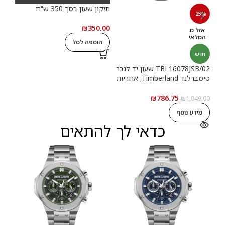
תיקון שעון בסך 350 ש"ח
תיקון
-25%
.00
₪
350.00
אזל מ
המלאי
הוספה לסל
ה
חדש
TBL16078JSB/02 שעון יד לגבר
טימברלנד Timberland, אחריות
יבואן רשמי
₪
786.75
₪
1,049.00
מידע נוסף
כדאי לך להתאים