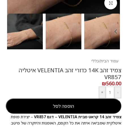
לחץ להגדלה
עמוד הבית
/
כללי
צמיד זהב 14K כדורי זהב VELENTIA איטליה
VR857
₪
560.00
+
-
הוספה לסל
צמיד זהב 14 קראט מבית VELENTIA – דגם VR857
– יצירת מופת
איטלקית שמביאה איתה את כל הקסם, האומנות והיוקרה של מיטב