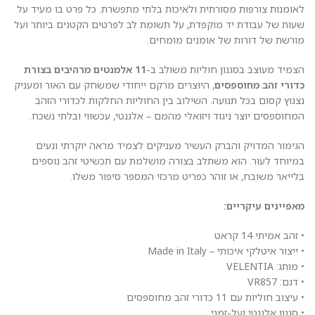
לאומנות צורפות מסורתית ולאיכות בלתי מתפשרת. כל פרט בו מעיד על
שעות של עבודת יד מוקפדת, על תשומת לב לפרטים הקטנים ביותר ועל
מורשת של דורות של אומנים מומחים.
הצמיד מעוצב בסגנון חוליות משולב ב-
11 אלמנטים מרהיבים בצורת
כדורי זהב מחוספסים
, היוצרים מרקם ייחודי שמשחק עם האור ומעניק
נצנוץ קסום בכל תנועה. השילוב בין החוליות החלקות לכדורי הזהב
המחוספסים יוצר ניגוד ויזואלי מהמם – אלגנטי, עכשווי ובלתי נשכח.
הגימור המדויק והברק העשיר מעניקים לצמיד מראה יוקרתי ונעים
במיוחד לעור. הוא משתלב בצורה מושלמת עם תכשיטי זהב נוספים
בלייאר משובח, או זוהר כפריט מרכזי המספר סיפור משלו.
מאפיינים עיקריים:
• זהב אמיתי 14 קראט
• ייצור איטלקי איכותי – Made in Italy
• מותג: VELENTIA
• דגם: VR857
• עיצוב חוליות עם 11 כדורי זהב מחוספסים
• סגנון אלגנטי ועל-זמני