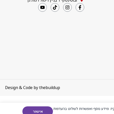
זבוטינסקי 1 בניין דימול רמת גן
Design & Code by
thebuildup
ז. מידע נוסף ואפשרות לשלוט בהעדפות
אישור