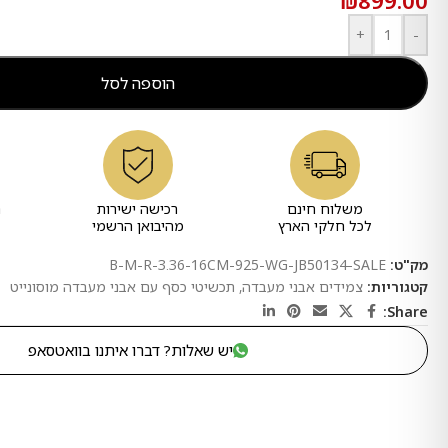
₪
899.00
+
-
הוספה לסל
משלוח חינם
רכישה ישירות
ר
לכל חלקי הארץ
מהיבואן הרשמי
מק"ט:
B-M-R-3.36-16CM-925-WG-JB50134-SALE
קטגוריות:
צמידים אבני מעבדה
,
תכשיטי כסף עם אבני מעבדה מוסונייט
Share:
יש שאלות? דברו איתנו בוואטסאפ