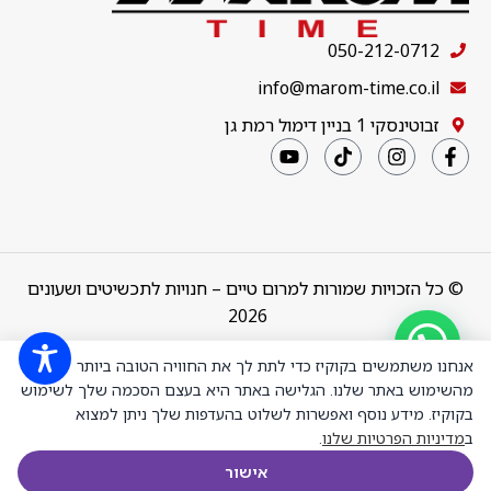
050-212-0712
info@marom-time.co.il
זבוטינסקי 1 בניין דימול רמת גן
© כל הזכויות שמורות למרום טיים – חנויות לתכשיטים ושעונים
2026
צמיד טניס
Design & Code by
thebuildup
אנחנו משתמשים בקוקיז כדי לתת לך את החוויה הטובה ביותר
ארבע שיניים
מהשימוש באתר שלנו. הגלישה באתר היא בעצם הסכמה שלך לשימוש
קולקציה 1 אורך
בקוקיז. מידע נוסף ואפשרות לשלוט בהעדפות שלך ניתן למצוא
17 סמ כסף
ב
מדיניות הפרטיות שלנו
.
מצופה זהב לבן
משובץ אבני
₪
949.00
+
-
הוספה לסל
אישור
מעבדה