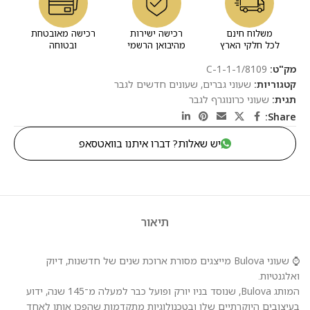
משלוח חינם
רכישה ישירות
רכישה מאובטחת
לכל חלקי הארץ
מהיבואן הרשמי
ובטוחה
מק"ט:
8109/C-1-1-1
קטגוריות:
שעוני גברים
,
שעונים חדשים לגבר
תגית:
שעוני כרונוגרף לגבר
Share:
יש שאלות? דברו איתנו בוואטסאפ
תיאור
⌚ שעוני Bulova מייצגים מסורת ארוכת שנים של חדשנות, דיוק
ואלגנטיות.
המותג Bulova, שנוסד בניו יורק ופועל כבר למעלה מ־145 שנה, ידוע
בעיצובים היוקרתיים שלו ובטכנולוגיות מתקדמות שהפכו אותו לאחד