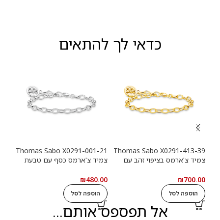
כדאי לך להתאים
-39
Thomas Sabo X0291-001-21
Thomas Sabo X0291-413-39
צמיד צ'ארמס בציפוי זהב עם
צמיד צ'ארמס כסף עם טבעת
צמי
טבעת לוגו Haribo Goldbears
לוגו Haribo Goldbears
מטבע (n
.00
₪
480.00
₪
700.00
הוספה לסל
הוספה לסל
ה
אל תפספס אותם...