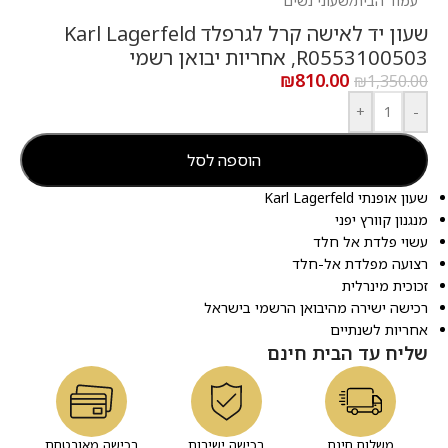
עמוד הבית
/
שעוני נשים
שעון יד לאישה קרל לגרפלד Karl Lagerfeld
R0553100503, אחריות יבואן רשמי
₪
810.00
₪
1,350.00
+
-
הוספה לסל
שעון אופנתי Karl Lagerfeld
מנגנון קוורץ יפני
עשוי פלדת אל חלד
רצועה מפלדת אל-חלד
זכוכית מינרלית
רכישה ישירה מהיבואן הרשמי בישראל
אחריות לשנתיים
שליח עד הבית חינם
משלוח חינם
רכישה ישירות
רכישה מאובטחת