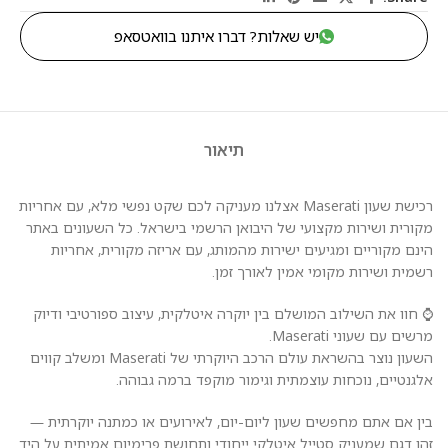
יש שאלות? דברו איתנו בוואטסאפ
תיאור
רכישת שעון Maserati אצלנו מעניקה לכם שקט נפשי מלא, עם אחריות
מקורית ושירות מקצועי של היבואן הרשמי בישראל. כל השעונים באתר
הינם מקוריים ומגיעים ישירות מהמותג, עם אריזה מקורית, אחריות
רשמית ושירות מקומי אמין לאורך זמן.
⌚ חוו את השילוב המושלם בין יוקרה איטלקית, עיצוב ספורטיבי ודיוק
מרשים עם שעוני Maserati.
השעון נוצר בהשראת עולם הרכב היוקרתי של Maserati ומשלב קווים
אלגנטיים, נוכחות עוצמתית וגימור מוקפד ברמה גבוהה.
בין אם אתם מחפשים שעון ליום-יום, לאירועים או כמתנה יוקרתית —
זהו דגם שמעניק סטייל איטלקי ייחודי ותחושת פרימיום אמיתית על היד.