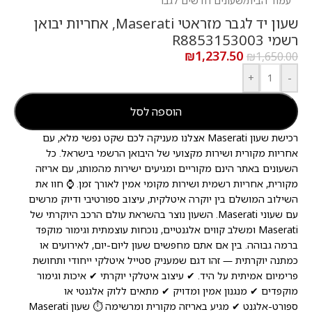
עמוד הבית
/
שעונים חדשים לגבר
שעון יד לגבר מזראטי Maserati, אחריות יבואן
רשמי R8853153003
₪
1,237.50
₪
1,650.00
+
-
הוספה לסל
רכישת שעון Maserati אצלנו מעניקה לכם שקט נפשי מלא, עם
אחריות מקורית ושירות מקצועי של היבואן הרשמי בישראל. כל
השעונים באתר הינם מקוריים ומגיעים ישירות מהמותג, עם אריזה
מקורית, אחריות רשמית ושירות מקומי אמין לאורך זמן. ⌚ חוו את
השילוב המושלם בין יוקרה איטלקית, עיצוב ספורטיבי ודיוק מרשים
עם שעוני Maserati. השעון נוצר בהשראת עולם הרכב היוקרתי של
Maserati ומשלב קווים אלגנטיים, נוכחות עוצמתית וגימור מוקפד
ברמה גבוהה. בין אם אתם מחפשים שעון ליום-יום, לאירועים או
כמתנה יוקרתית — זהו דגם שמעניק סטייל איטלקי ייחודי ותחושת
פרימיום אמיתית על היד. ✔ עיצוב איטלקי יוקרתי ✔ איכות וגימור
מוקפדים ✔ מנגנון אמין ומדויק ✔ מתאים ללוק אלגנטי או
ספורט-אלגנט ✔ מגיע באריזה מקורית ומרשימה ⏱️ שעון Maserati