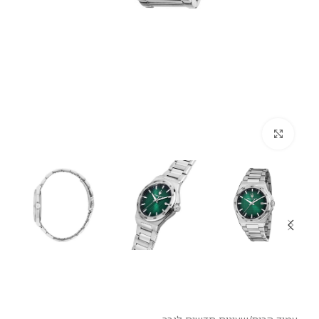
לחץ להגדלה