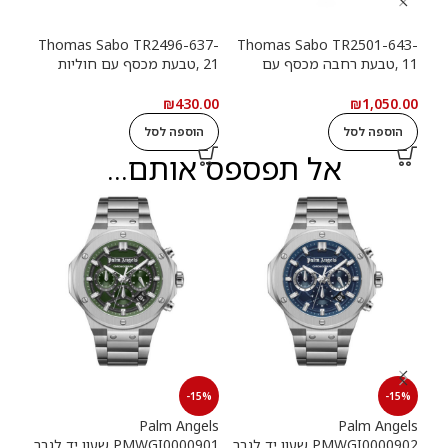
13-
Thomas Sabo TR2496-637-
Thomas Sabo TR2501-643-
11 ,טבעת רחבה מכסף עם
21 ,טבעת מכסף עם חוליות
9
חוליות שרשרת ואבנים שחורות
שרשרת
שרש
.00
₪
430.00
₪
1,050.00
הוספה לסל
הוספה לסל
ה
אל תפספס אותם...
15%
-15%
-15%
els
Palm Angels
Palm Angels
PMWGI0000902 שעון יד לגבר
PMWGI0000901 שעון יד לגבר
00703