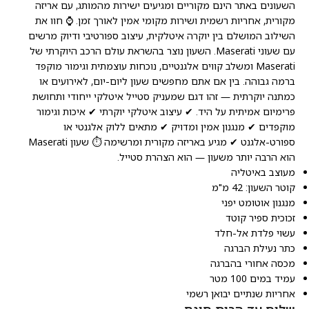
השעונים באתר הינם מקוריים ומגיעים ישירות מהמותג, עם אריזה
מקורית, אחריות רשמית ושירות מקומי אמין לאורך זמן. ⌚ חוו את
השילוב המושלם בין יוקרה איטלקית, עיצוב ספורטיבי ודיוק מרשים
עם שעוני Maserati. השעון נוצר בהשראת עולם הרכב היוקרתי של
Maserati ומשלב קווים אלגנטיים, נוכחות עוצמתית וגימור מוקפד
ברמה גבוהה. בין אם אתם מחפשים שעון ליום-יום, לאירועים או
כמתנה יוקרתית — זהו דגם שמעניק סטייל איטלקי ייחודי ותחושת
פרימיום אמיתית על היד. ✔ עיצוב איטלקי יוקרתי ✔ איכות וגימור
מוקפדים ✔ מנגנון אמין ומדויק ✔ מתאים ללוק אלגנטי או
ספורט-אלגנט ✔ מגיע באריזה מקורית ומרשימה ⏱️ שעון Maserati
הוא הרבה יותר משעון — הוא הצהרת סטייל.
מעוצב באיטליה
קוטר השעון: 42 מ"מ
מנגנון אוטומט יפני
זכוכית ספיר קוטד
עשוי פלדת אל-חלד
כתר נעילת הברגה
מכסה אחורי בהברגה
עמיד במים 100 מטר
אחריות שנתיים יבואן רשמי