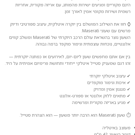
הינם מקוריים ומגיעים ישירות מהמותג, עם אריזה מקורית, אחריות
רשמית ושירות מקומי אמין לאורך זמן.
⌚ חוו את השילוב המושלם בין יוקרה איטלקית, עיצוב ספורטיבי ודיוק
מרשים עם שעוני Maserati.
השעון נוצר בהשראת עולם הרכב היוקרתי של Maserati ומשלב קווים
אלגנטיים, נוכחות עוצמתית וגימור מוקפד ברמה גבוהה.
בין אם אתם מחפשים שעון ליום-יום, לאירועים או כמתנה יוקרתית —
זהו דגם שמעניק סטייל איטלקי ייחודי ותחושת פרימיום אמיתית על היד.
✔ עיצוב איטלקי יוקרתי
✔ איכות וגימור מוקפדים
✔ מנגנון אמין ומדויק
✔ מתאים ללוק אלגנטי או ספורט-אלגנט
✔ מגיע באריזה מקורית ומרשימה
⏱️ שעון Maserati הוא הרבה יותר משעון — הוא הצהרת סטייל.
מעוצב באיטליה
קוטר השעון: 42 מ"מ