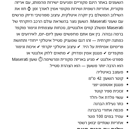
השעונים באתר הינם מקוריים ומגיעים ישירות מהמותג, עם אריזה
מקורית, אחריות רשמית ושירות מקומי אמין לאורך זמן. ⌚ חוו את
השילוב המושלם בין יוקרה איטלקית, עיצוב ספורטיבי ודיוק מרשים
עם שעוני Maserati. השעון נוצר בהשראת עולם הרכב היוקרתי של
Maserati ומשלב קווים אלגנטיים, נוכחות עוצמתית וגימור מוקפד
ברמה גבוהה. בין אם אתם מחפשים שעון ליום-יום, לאירועים או
כמתנה יוקרתית — זהו דגם שמעניק סטייל איטלקי ייחודי ותחושת
פרימיום אמיתית על היד. ✔ עיצוב איטלקי יוקרתי ✔ איכות וגימור
מוקפדים ✔ מנגנון אמין ומדויק ✔ מתאים ללוק אלגנטי או
ספורט-אלגנט ✔ מגיע באריזה מקורית ומרשימה ⏱️ שעון Maserati
הוא הרבה יותר משעון — הוא הצהרת סטייל.
מעוצב באיטליה
קוטר השעון: 42 מ"מ
מנגנון אוטומט יפני
זכוכית ספיר קוטד
עשוי פלדת אל-חלד
כתר נעילת הברגה
מכסה אחורי בהברגה
עמיד במים 100 מטר
אחריות שנתיים יבואן רשמי