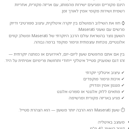
הינם מקוריים ומגיעים ישירות מהמותג, עם אריזה מקורית, אחריות
רשמית ושירות מקומי אמין לאורך זמן.
⌚ חוו את השילוב המושלם בין יוקרה איטלקית, עיצוב ספורטיבי ודיוק
מרשים עם שעוני Maserati.
השעון נוצר בהשראת עולם הרכב היוקרתי של Maserati ומשלב קווים
אלגנטיים, נוכחות עוצמתית וגימור מוקפד ברמה גבוהה.
בין אם אתם מחפשים שעון ליום-יום, לאירועים או כמתנה יוקרתית —
זהו דגם שמעניק סטייל איטלקי ייחודי ותחושת פרימיום אמיתית על היד.
✔ עיצוב איטלקי יוקרתי
✔ איכות וגימור מוקפדים
✔ מנגנון אמין ומדויק
✔ מתאים ללוק אלגנטי או ספורט-אלגנט
✔ מגיע באריזה מקורית ומרשימה
⏱️ שעון Maserati הוא הרבה יותר משעון — הוא הצהרת סטייל.
מעוצב באיטליה
קוטר השעון: 42 מ"מ