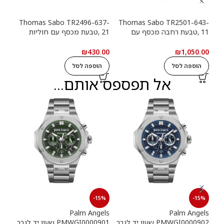
13-
Thomas Sabo TR2496-637-
Thomas Sabo TR2501-643-
11 ,טבעת רחבה מכסף עם
21 ,טבעת מכסף עם חוליות
9
חוליות שרשרת ואבנים שחורות
שרשרת
שרש
.00
₪
430.00
₪
1,050.00
הוספה לסל
הוספה לסל
ה
אל תפספס אותם...
15%
-15%
-15%
els
Palm Angels
Palm Angels
PMWGI0000902 שעון יד לגבר
PMWGI0000901 שעון יד לגבר
00703