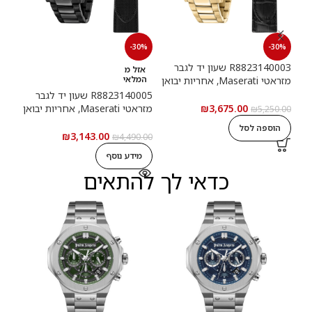
תיקון
-30%
-30%
.00
R8823140003 שעון יד לגבר
אזל מ
המלאי
מזראטי Maserati, אחריות יבואן
ה
רשמי
R8823140005 שעון יד לגבר
מזראטי Maserati, אחריות יבואן
₪
3,675.00
₪
5,250.00
רשמי
הוספה לסל
₪
3,143.00
₪
4,490.00
מידע נוסף
כדאי לך להתאים