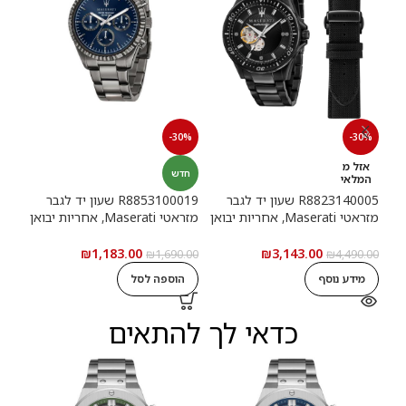
תיקון
-30%
-30%
.00
אזל מ
חדש
המלאי
ה
R8823140005 שעון יד לגבר
R8853100019 שעון יד לגבר
מזראטי Maserati, אחריות יבואן
מזראטי Maserati, אחריות יבואן
רשמי
רשמי
₪
1,183.00
₪
3,143.00
₪
1,690.00
₪
4,490.00
מידע נוסף
הוספה לסל
כדאי לך להתאים