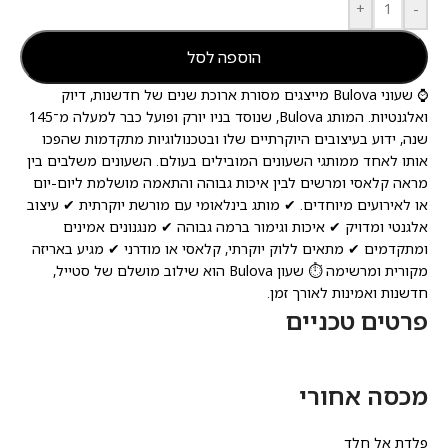
+
-
הוספה לסל
⌚ שעוני Bulova מייצגים מסורת ארוכת שנים של חדשנות, דיוק
ואלגנטיות. המותג Bulova, שנוסד בניו יורק ופועל כבר למעלה מ־145
שנה, ידוע בעיצובים היוקרתיים שלו ובטכנולוגיות מתקדמות שהפכו
אותו לאחד ממותגי השעונים המובילים בעולם. השעונים משלבים בין
מראה קלאסי ומרשים לבין איכות גבוהה והתאמה מושלמת ליום-יום
או לאירועים מיוחדים. ✔ מותג בינלאומי עם מורשת יוקרתית ✔ עיצוב
אלגנטי ומדויק ✔ איכות וגימור ברמה גבוהה ✔ מנגנונים אמינים
ומתקדמים ✔ מתאים ללוק יוקרתי, קלאסי או מודרני ✔ מגיע באריזה
מקורית ומרשימה ⏱️ שעון Bulova הוא שילוב מושלם של סטייל,
חדשנות ואמינות לאורך זמן.
פרטים טכניים
מכסה אחורי
פלדת אל חלד