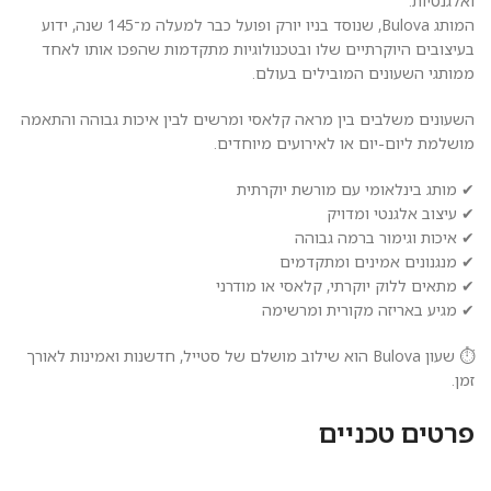
ואלגנטיות.
המותג Bulova, שנוסד בניו יורק ופועל כבר למעלה מ־145 שנה, ידוע
בעיצובים היוקרתיים שלו ובטכנולוגיות מתקדמות שהפכו אותו לאחד
ממותגי השעונים המובילים בעולם.
השעונים משלבים בין מראה קלאסי ומרשים לבין איכות גבוהה והתאמה
מושלמת ליום-יום או לאירועים מיוחדים.
✔ מותג בינלאומי עם מורשת יוקרתית
✔ עיצוב אלגנטי ומדויק
✔ איכות וגימור ברמה גבוהה
✔ מנגנונים אמינים ומתקדמים
✔ מתאים ללוק יוקרתי, קלאסי או מודרני
✔ מגיע באריזה מקורית ומרשימה
⏱️ שעון Bulova הוא שילוב מושלם של סטייל, חדשנות ואמינות לאורך
זמן.
פרטים טכניים