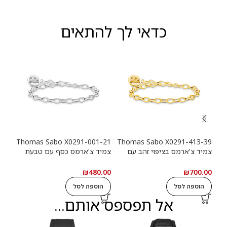
כדאי לך להתאים
-39
Thomas Sabo X0291-001-21
Thomas Sabo X0291-413-39
צמיד צ'ארמס בציפוי זהב עם
צמיד צ'ארמס כסף עם טבעת
צמי
טבעת לוגו Haribo Goldbears
לוגו Haribo Goldbears
מטבע (n
.00
₪
480.00
₪
700.00
הוספה לסל
הוספה לסל
ה
אל תפספס אותם...