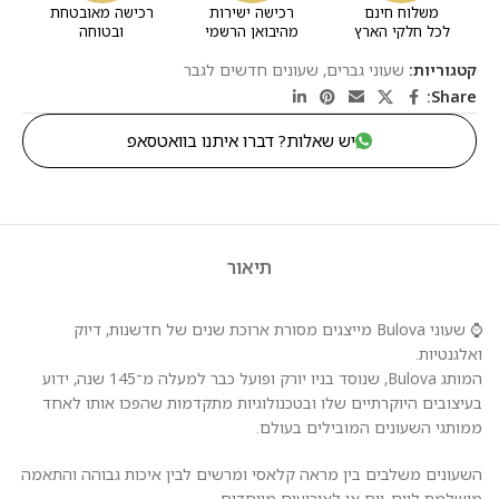
משלוח חינם
רכישה ישירות
רכישה מאובטחת
לכל חלקי הארץ
מהיבואן הרשמי
ובטוחה
קטגוריות:
שעוני גברים
,
שעונים חדשים לגבר
Share:
יש שאלות? דברו איתנו בוואטסאפ
תיאור
⌚ שעוני Bulova מייצגים מסורת ארוכת שנים של חדשנות, דיוק
ואלגנטיות.
המותג Bulova, שנוסד בניו יורק ופועל כבר למעלה מ־145 שנה, ידוע
בעיצובים היוקרתיים שלו ובטכנולוגיות מתקדמות שהפכו אותו לאחד
ממותגי השעונים המובילים בעולם.
השעונים משלבים בין מראה קלאסי ומרשים לבין איכות גבוהה והתאמה
מושלמת ליום-יום או לאירועים מיוחדים.