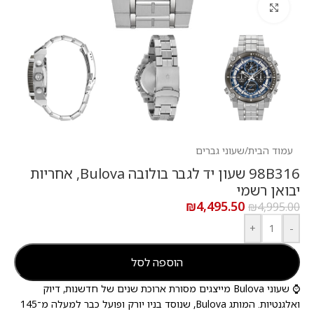
לחץ להגדלה
עמוד הבית
/
שעוני גברים
98B316 שעון יד לגבר בולובה Bulova, אחריות
יבואן רשמי
₪
4,495.50
₪
4,995.00
+
-
הוספה לסל
⌚ שעוני Bulova מייצגים מסורת ארוכת שנים של חדשנות, דיוק
ואלגנטיות. המותג Bulova, שנוסד בניו יורק ופועל כבר למעלה מ־145