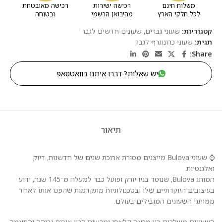
משלוח חינם
רכישה ישירות
רכישה מאובטחת
לכל חלקי הארץ
מהיבואן הרשמי
ובטוחה
קטגוריות:
שעוני גברים
,
שעונים חדשים לגבר
תגית:
שעוני כרונוגרף לגבר
Share:
יש שאלות? דברו איתנו בוואטסאפ
תיאור
⌚ שעוני Bulova מייצגים מסורת ארוכת שנים של חדשנות, דיוק
ואלגנטיות.
המותג Bulova, שנוסד בניו יורק ופועל כבר למעלה מ־145 שנה, ידוע
בעיצובים היוקרתיים שלו ובטכנולוגיות מתקדמות שהפכו אותו לאחד
ממותגי השעונים המובילים בעולם.
השעונים משלבים בין מראה קלאסי ומרשים לבין איכות גבוהה והתאמה