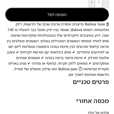
+
-
הוספה לסל
⌚ שעוני Bulova מייצגים מסורת ארוכת שנים של חדשנות, דיוק
ואלגנטיות. המותג Bulova, שנוסד בניו יורק ופועל כבר למעלה מ־145
שנה, ידוע בעיצובים היוקרתיים שלו ובטכנולוגיות מתקדמות שהפכו
אותו לאחד ממותגי השעונים המובילים בעולם. השעונים משלבים בין
מראה קלאסי ומרשים לבין איכות גבוהה והתאמה מושלמת ליום-יום
או לאירועים מיוחדים. ✔ מותג בינלאומי עם מורשת יוקרתית ✔ עיצוב
אלגנטי ומדויק ✔ איכות וגימור ברמה גבוהה ✔ מנגנונים אמינים
ומתקדמים ✔ מתאים ללוק יוקרתי, קלאסי או מודרני ✔ מגיע באריזה
מקורית ומרשימה ⏱️ שעון Bulova הוא שילוב מושלם של סטייל,
חדשנות ואמינות לאורך זמן.
פרטים טכניים
מכסה אחורי
פלדת אל חלד