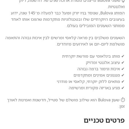
⌚ שעוני Bulova מייצגים מסורת ארוכת שנים של חדשנות, דיוק
ואלגנטיות.
המותג Bulova, שנוסד בניו יורק ופועל כבר למעלה מ־145 שנה, ידוע
בעיצובים היוקרתיים שלו ובטכנולוגיות מתקדמות שהפכו אותו לאחד
ממותגי השעונים המובילים בעולם.
השעונים משלבים בין מראה קלאסי ומרשים לבין איכות גבוהה והתאמה
מושלמת ליום-יום או לאירועים מיוחדים.
✔ מותג בינלאומי עם מורשת יוקרתית
✔ עיצוב אלגנטי ומדויק
✔ איכות וגימור ברמה גבוהה
✔ מנגנונים אמינים ומתקדמים
✔ מתאים ללוק יוקרתי, קלאסי או מודרני
✔ מגיע באריזה מקורית ומרשימה
⏱️ שעון Bulova הוא שילוב מושלם של סטייל, חדשנות ואמינות לאורך
זמן.
פרטים טכניים