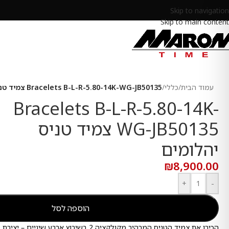
Skip to navigation
Skip to main content
עמוד הבית
/
כללי
/
Bracelets B-L-R-5.80-14K-WG-JB50135 צמיד טניס יהלומים
Bracelets B-L-R-5.80-14K-
WG-JB50135 צמיד טניס
יהלומים
₪
8,900.00
+
-
הוספה לסל
הכירו את צמיד הטניס המרהיב מקולקציה 2 בשיבוץ אר