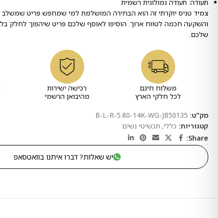
תעודה: תעודה גמולוגית רשמית
צמיד טניס יוקרתי זה הוא הבחירה המושלמת למי שמחפש פריט שמשלב יופי
והשקעה חכמה לטווח ארוך. הוסיפו לאוסף שלכם פריט שיהפוך לחלק בלת
שלכם.
משלוח חינם
רכישה ישירות
ר
לכל חלקי הארץ
מהיבואן הרשמי
מק"ט:
B-L-R-5.80-14K-WG-JB50135
קטגוריות:
כללי
,
תכשיטי נשים
Share:
יש שאלות? דברו איתנו בוואטסאפ