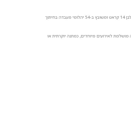
הכירו את צמיד הטניס המרהיב מקולקציה 2 בשיבוץ ארבע שיניים – יצירת מופת המשלבת אלגנטיות נצחית עם איכות בלתי מתפשרת. הצמיד עשוי מזהב לבן 14 קראט ומשובץ ב-54 יהלומי מעבדה בחיתוך
מושלמת לאירועים מיוחדים, כמתנה יוקרתית או