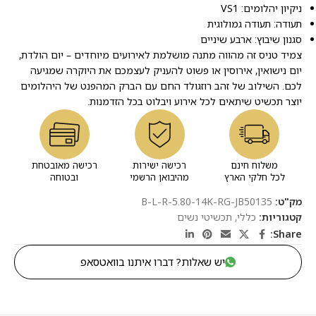
ניקיון יהלומים: VS1
תעודה: תעודה גמולוגית
סגנון שיבוץ: ארבע שיניים
צמיד טניס זה מהווה מתנה מושלמת לאירועים מיוחדים – יום הולדת,
יום נישואין, אירוסין או פשוט להעניק לעצמכם את היוקרה שמגיעה
לכם. השילוב של זהב רוזגולד החם עם הברק המהפנט של היהלומים
יוצר תכשיט שיתאים לכל אירוע ויבלוט בכל הזדמנות.
משלוח חינם
רכישה ישירות
רכישה מאובטחת
לכל חלקי הארץ
מהיבואן הרשמי
ובטוחה
מק"ט:
B-L-R-5.80-14K-RG-JB50135
קטגוריות:
כללי
,
תכשיטי נשים
Share:
יש שאלות? דברו איתנו בוואטסאפ