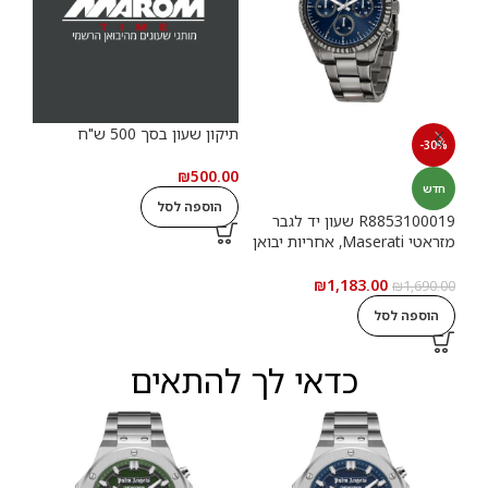
תיקון שעון בסך 500 ש"ח
תיקון
-30%
.00
₪
500.00
חדש
הוספה לסל
ה
R8853100019 שעון יד לגבר
מזראטי Maserati, אחריות יבואן
רשמי
₪
1,183.00
₪
1,690.00
הוספה לסל
כדאי לך להתאים