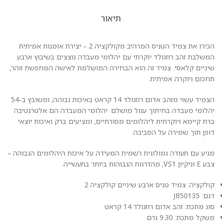
תיאור
הכירו את צמיד הטניס המרהיב מקולקציה 2 – יצירת אומנות אמיתית
המשלבת זהב רוזגולד יוקרתי עם יהלומי מעבדה נוצצים בשיבוץ ארבע
שיניים קלאסי. צמיד זה הוא הבחירה המושלמת לאישה המחפשת זוהר,
תחכום ויוקרה אמיתית.
הצמיד עשוי מזהב אדום רוזגולד 14 קראט באיכות גבוהה, ומשובץ ב-54
יהלומי מעבדה בחיתוך עגול מושלם. יהלומי המעבדה הם אלטרנטיבה
ברת קיימא ויוקרתית ליהלומים מסורתיים, ומציעים ברק ואיכות יוצאי
דופן תוך שמירה על הסביבה.
מגיע עם תעודה גמולוגית רשמית המעידה על איכות היהלומים הגבוהה –
צבע E וניקיון VS1, מהדרגות הגבוהות ביותר בתעשייה.
קולקציה: צמיד טניס ארבע שיניים קולקציה 2
דגם: JB50135
סוג מתכת: זהב אדום רוזגולד 14 קראט
משקל מתכת: 9.30 גרם