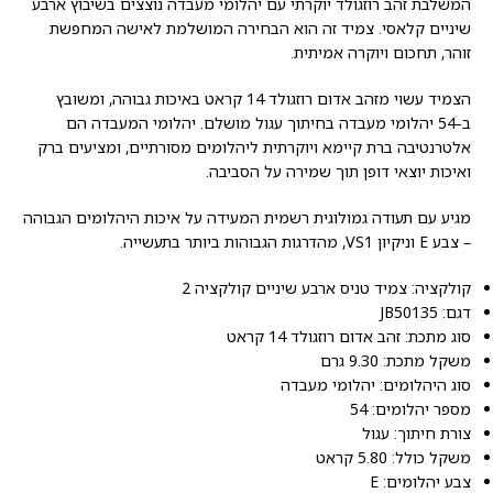
המשלבת זהב רוזגולד יוקרתי עם יהלומי מעבדה נוצצים בשיבוץ ארבע
שיניים קלאסי. צמיד זה הוא הבחירה המושלמת לאישה המחפשת
זוהר, תחכום ויוקרה אמיתית.
הצמיד עשוי מזהב אדום רוזגולד 14 קראט באיכות גבוהה, ומשובץ
ב-54 יהלומי מעבדה בחיתוך עגול מושלם. יהלומי המעבדה הם
אלטרנטיבה ברת קיימא ויוקרתית ליהלומים מסורתיים, ומציעים ברק
ואיכות יוצאי דופן תוך שמירה על הסביבה.
מגיע עם תעודה גמולוגית רשמית המעידה על איכות היהלומים הגבוהה
– צבע E וניקיון VS1, מהדרגות הגבוהות ביותר בתעשייה.
קולקציה: צמיד טניס ארבע שיניים קולקציה 2
דגם: JB50135
סוג מתכת: זהב אדום רוזגולד 14 קראט
משקל מתכת: 9.30 גרם
סוג היהלומים: יהלומי מעבדה
מספר יהלומים: 54
צורת חיתוך: עגול
משקל כולל: 5.80 קראט
צבע יהלומים: E