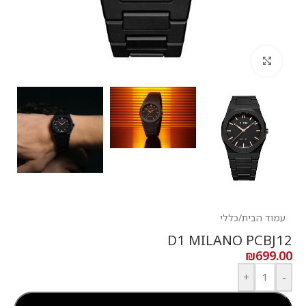
לחץ להגדלה
עמוד הבית
/
כללי
D1 MILANO PCBJ12
₪
699.00
+
-