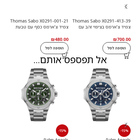
-39
Thomas Sabo X0291-001-21
Thomas Sabo X0291-413-39
צמיד צ'ארמס בציפוי זהב עם
צמיד צ'ארמס כסף עם טבעת
צמי
טבעת לוגו Haribo Goldbears
לוגו Haribo Goldbears
מטבע (n
.00
₪
480.00
₪
700.00
הוספה לסל
הוספה לסל
ה
אל תפספס אותם...
15%
-15%
-15%
els
Palm Angels
Palm Angels