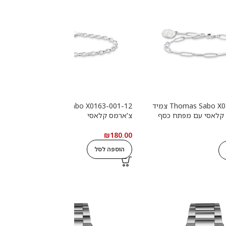
Thomas Sabo X0286-007-21 צמיד
Thomas Sabo X0163-001-12 צמיד
2
 קלאסי עם מפתח כסף
צ'ארמס קלאסי
ש
0
₪
180.00
הוספה לסל