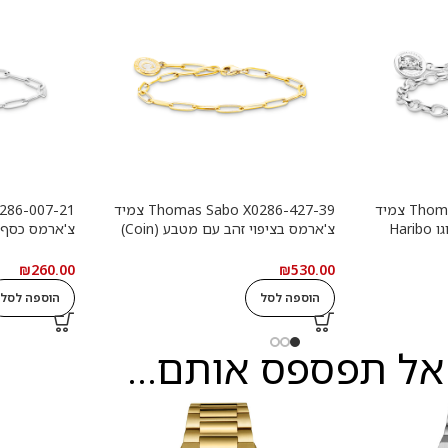
Thomas Sabo X0291-001-21 צמיד
Thomas Sabo X0286-427-39 צמיד
צ'ארמס כסף עם טבעת לוגו Haribo
צ'ארמס בציפוי זהב עם מטבע (Coin)
צ'ארמס כסף
לבן
עגול
₪
260.00
₪
530.00
הוספה לסל
הוספה לסל
אל תפספס אותם...