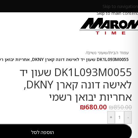
Skip to navigation
Skip to main content
עמוד הבית
/
שעוני נשים
/
DK1L093M0055 שעון יד לאישה דונה קארן DKNY, אחריות יבואן רשמי
DK1L093M0055 שעון יד
לאישה דונה קארן DKNY,
אחריות יבואן רשמי
₪
680.00
₪
850.00
+
-
הוספה לסל