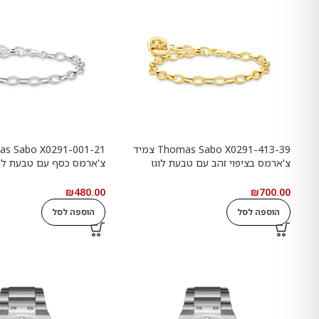
Thomas Sabo X0291-413-39 צמיד
צ'ארמס בציפוי זהב עם טבעת לוגו
Goldbears
Haribo Goldbears
₪
480.00
₪
700.00
הוספה לסל
הוספה לסל