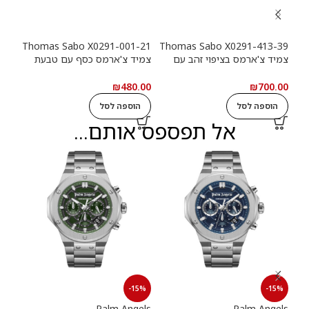
-39
Thomas Sabo X0291-001-21
Thomas Sabo X0291-413-39
צמיד צ'ארמס בציפוי זהב עם
צמיד צ'ארמס כסף עם טבעת
צמי
טבעת לוגו Haribo Goldbears
לוגו Haribo Goldbears
מטבע (n
.00
₪
480.00
₪
700.00
הוספה לסל
הוספה לסל
ה
אל תפספס אותם...
15%
-15%
-15%
els
Palm Angels
Palm Angels