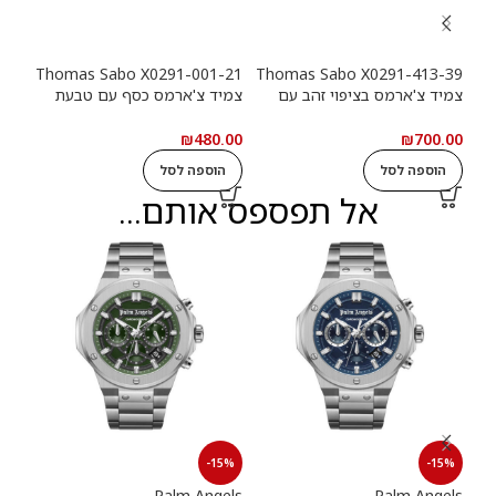
-39
Thomas Sabo X0291-001-21
Thomas Sabo X0291-413-39
צמיד צ'ארמס בציפוי זהב עם
צמיד צ'ארמס כסף עם טבעת
צמי
טבעת לוגו Haribo Goldbears
לוגו Haribo Goldbears
מטבע (n
.00
₪
480.00
₪
700.00
הוספה לסל
הוספה לסל
ה
אל תפספס אותם...
15%
-15%
-15%
els
Palm Angels
Palm Angels