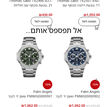
13-
Thomas Sabo TR2496-637-
Thomas Sabo TR2501-643-
11 ,טבעת רחבה מכסף עם
21 ,טבעת מכסף עם חוליות
9
חוליות שרשרת ואבנים שחורות
שרשרת
שרש
.00
₪
430.00
₪
1,050.00
הוספה לסל
הוספה לסל
ה
אל תפספס אותם...
15%
-15%
-15%
els
Palm Angels
Palm Angels
PMWGI0000902 שעון יד לגבר
PMWGI0000901 שעון יד לגבר
00703
₪
1,062.00
₪
1,062.00
5.00
₪
1,250.00
₪
1,250.00