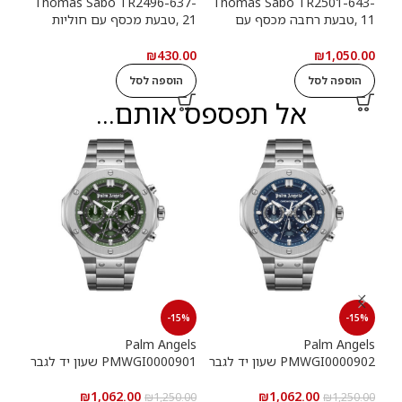
13-
Thomas Sabo TR2496-637-
Thomas Sabo TR2501-643-
11 ,טבעת רחבה מכסף עם
21 ,טבעת מכסף עם חוליות
9
חוליות שרשרת ואבנים שחורות
שרשרת
שרש
.00
₪
430.00
₪
1,050.00
הוספה לסל
הוספה לסל
ה
אל תפספס אותם...
15%
-15%
-15%
els
Palm Angels
Palm Angels
PMWGI0000902 שעון יד לגבר
PMWGI0000901 שעון יד לגבר
00703
₪
1,062.00
₪
1,062.00
5.00
₪
1,250.00
₪
1,250.00