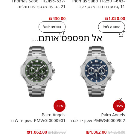
13-
Thomas Sabo TR2496-637-
Thomas Sabo TR2501-643-
11 ,טבעת רחבה מכסף עם
21 ,טבעת מכסף עם חוליות
9
חוליות שרשרת ואבנים שחורות
שרשרת
שרש
.00
₪
430.00
₪
1,050.00
הוספה לסל
הוספה לסל
ה
אל תפספס אותם...
15%
-15%
-15%
els
Palm Angels
Palm Angels
PMWGI0000902 שעון יד לגבר
PMWGI0000901 שעון יד לגבר
00703
₪
1,062.00
₪
1,062.00
5.00
₪
1,250.00
₪
1,250.00