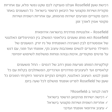
רכישת שעון Rosefield אצלנו מעניקה לכם שקט נפשי מלא, עם אחריות
מקורית ושירות מקצועי של היבואן הרשמי בישראל. כל השעונים באתר
הינם מקוריים ומגיעים ישירות מהמותג, עם אחריות רשמית ושירות
מקומי אמין לאורך זמן.
Rosefield – אלגנטיות מודרנית בהשראה אירופאית
Rosefield הוא מותג שעונים בינלאומי המשלב בין המינימליזם האלגנטי
של אמסטרדם לבין האנרגיה האופנתית של ניו יורק. השעונים של
רוזפילד מיועדים לנשים שאוהבות עיצוב נקי, אופנתי ועל-זמני, עם דגש
על פרטים מוקפדים, איכות גבוהה ונוחות מושלמת לשימוש יומיומי.
קולקציות המותג מציעות מגוון רחב של דגמים – החל משעונים
קלאסיים ועד לעיצובים מודרניים וטרנדיים, המשתלבים בקלות עם כל
סגנון לבוש. העיצוב האלגנטי, הקווים הנקיים והגימור היוקרתי הופכים כל
שעון של Rosefield לפריט אופנתי מושלם לכל שעה ביום.
למה לבחור ב-Rosefield?
✓ רכישה ישירות מהיבואן הרשמי בישראל
✓ אחריות רשמית ושירות מקצועי בישראל
✓ עיצוב אירופאי אופנתי ועדכני