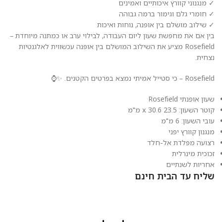
✓ מנגנוני קוורץ איכותיים ואמינים
✓ חומרי גלם וגימור ברמה גבוהה
✓ שילוב מושלם בין אופנה, נוחות ואיכות
בין אם את מחפשת שעון ליום העבודה, לבילוי ערב או כמתנה מיוחדת –
Rosefield מציע את השילוב המושלם בין אופנה עכשווית לאלגנטיות
נצחית.
Rosefield – כי סטייל אמיתי נמצא בפרטים הקטנים. ✨⌚
שעון אופנתי Rosefield
קוטר השעון: 23.5 x 30.6 מ"מ
עובי השעון: 6 מ"מ
מנגנון קוורץ יפני
רצועה מפלדת אל-חלד
זכוכית מינרלית
אחריות לשנתיים
שליח עד הבית חינם