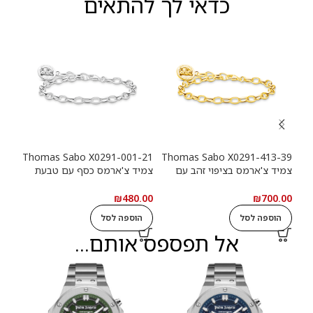
כדאי לך להתאים
-39
Thomas Sabo X0291-001-21
Thomas Sabo X0291-413-39
צמיד צ'ארמס בציפוי זהב עם
צמיד צ'ארמס כסף עם טבעת
צמי
טבעת לוגו Haribo Goldbears
לוגו Haribo Goldbears
מטבע (n
.00
₪
480.00
₪
700.00
הוספה לסל
הוספה לסל
ה
אל תפספס אותם...