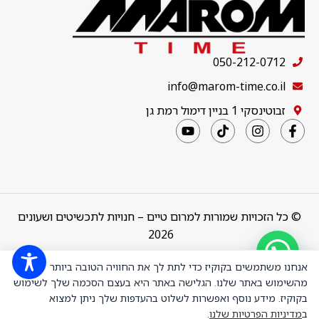
050-212-0712
info@marom-time.co.il
זבוטינסקי 1 בניין דימול רמת גן
© כל הזכויות שמורות למרום טיים – חנויות לתכשיטים ושעונים
2026
Design & Code by
thebuildup
אנחנו משתמשים בקוקיז כדי לתת לך את החוויה הטובה ביותר
מהשימוש באתר שלנו. הגלישה באתר היא בעצם הסכמה שלך לשימוש
בקוקיז. מידע נוסף ואפשרות לשלוט בהעדפות שלך ניתן למצוא
HWBLG-H06
ב
מדיניות הפרטיות שלנו
.
שעון יד לאישה