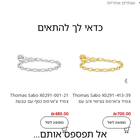
שנתיים אחריות
כדאי לך להתאים
-39
Thomas Sabo X0291-001-21
Thomas Sabo X0291-413-39
צמיד צ'ארמס בציפוי זהב עם
צמיד צ'ארמס כסף עם טבעת
צמי
טבעת לוגו Haribo Goldbears
לוגו Haribo Goldbears
מטבע (n
.00
₪
480.00
₪
700.00
הוספה לסל
הוספה לסל
ה
אל תפספס אותם...