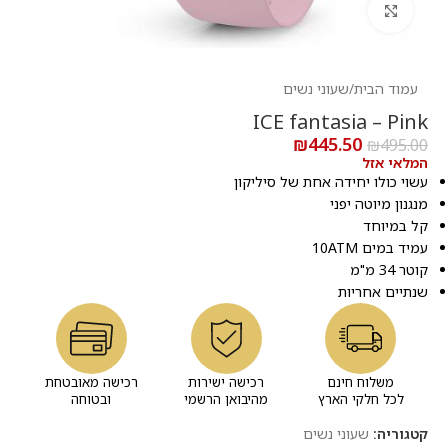
לחץ להגדלה
עמוד הבית
/
שעוני נשים
ICE fantasia – Pink
₪
445.50
₪
495.00
המלאי אזל
עשוי כולו יחידה אחת של סיליקון
מנגנון מיוטה יפני
קל במיוחד
עמיד במים 10ATM
קוטר 34 מ"מ
שנתיים אחריות
משלוח חינם
רכישה ישירות
רכישה מאובטחת
לכל חלקי הארץ
מהיבואן הרשמי
ובטוחה
קטגוריה:
שעוני נשים